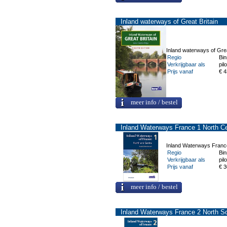
Inland waterways of Great Britain
Inland waterways of Grea
Regio
Bi
Verkrijgbaar als
pilo
Prijs vanaf
€ 4
meer info / bestel
Inland Waterways France 1 North C
Inland Waterways Franc
Regio
Bi
Verkrijgbaar als
pilo
Prijs vanaf
€ 3
meer info / bestel
Inland Waterways France 2 North S