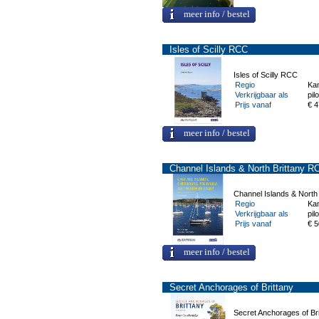
meer info / bestel
Isles of Scilly RCC
Isles of Scilly RCC
Regio
Ka
Verkrijgbaar als
pilo
Prijs vanaf
€ 4
meer info / bestel
Channel Islands & North Brittany R
Channel Islands & North
Regio
Ka
Verkrijgbaar als
pilo
Prijs vanaf
€ 5
meer info / bestel
Secret Anchorages of Brittany
Secret Anchorages of Bri