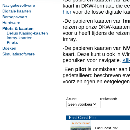
Navigatiesoftware
kaart in DKW-formaat, die ee
Digitale kaarten
hier
voor de losse digitale ka
Beroepsvaart
-De papieren kaarten van
Im
Hardware
reizen op onze DKW-kaarten 
Pilots & kaarten
voor u heeft tijdens de reize
Delius Klasing-kaarten
Imray-kaarten
Imray.
Pilots
-De papieren kaarten van
NV
Boeken
kaart. Deze kunt u ook in W
Simulatiesoftware
gebruiken voor navigatie.
Kli
-Een
pilot
is onmisbaar aan b
gedetailleerd beschreven eve
voorzieningen en eetgelege
Art.nr.
:
trefwoord:
East Coast Pilot
East Coast Pilot