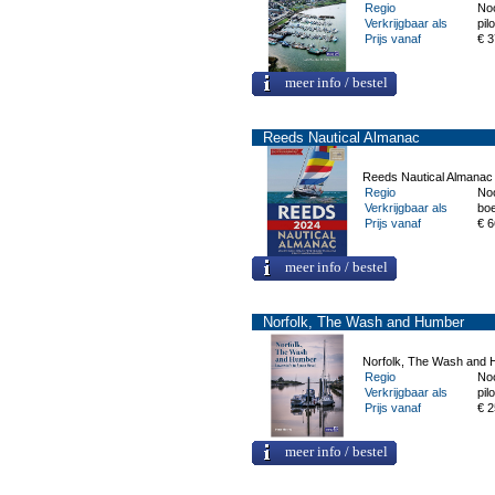
Regio
No
Verkrijgbaar als
pilo
Prijs vanaf
€ 3
meer info / bestel
Reeds Nautical Almanac
Reeds Nautical Almanac
Regio
No
Verkrijgbaar als
bo
Prijs vanaf
€ 6
meer info / bestel
Norfolk, The Wash and Humber
Norfolk, The Wash and
Regio
No
Verkrijgbaar als
pilo
Prijs vanaf
€ 2
meer info / bestel