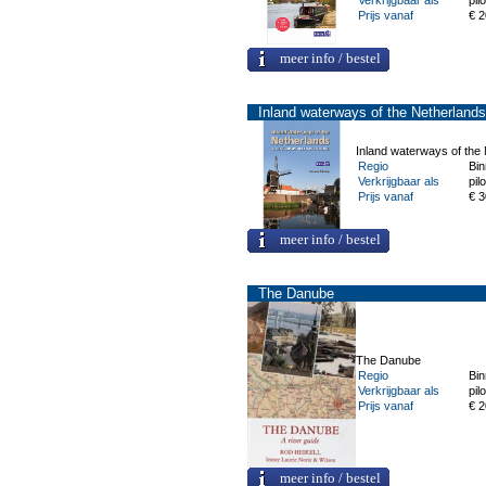
Verkrijgbaar als
pilo
Prijs vanaf
€ 2
meer info / bestel
Inland waterways of the Netherlands
Inland waterways of the
Regio
Bi
Verkrijgbaar als
pilo
Prijs vanaf
€ 3
meer info / bestel
The Danube
The Danube
Regio
Bi
Verkrijgbaar als
pilo
Prijs vanaf
€ 2
meer info / bestel