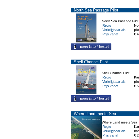
North Sea Passage Pilot
North Sea Passage Pilot
Regio
Noo
Verkrijgbaar als
pilo
Prijs vanaf
€ 4
meer info / bestel
Shell Channel Pilot
Shell Channel Pilot
Regio
Ka
Verkrijgbaar als
pilo
Prijs vanaf
€ 5
meer info / bestel
Where Land meets Sea
Where Land meets Sea
Regio
Ka
Verkrijgbaar als
bo
Prijs vanaf
€ 2