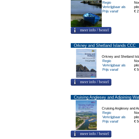
Regio
No
Verkrijgbaar als
pilo
Prijs vanaf
€ 2
meer info / bestel
Orkney and Shetland Islands CCC
Orkney and Shetland Is
Regio
No
Verkrijgbaar als
pilo
Prijs vanaf
€ 5
meer info / bestel
Cruising Anglesey and Adjoining Wa
Cruising Anglesey and A
Regio
No
Verkrijgbaar als
pilo
Prijs vanaf
€ 5
meer info / bestel