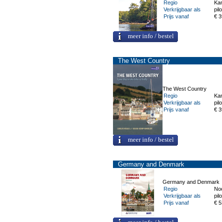
Regio
Ka
Verkrijgbaar als
pilo
Prijs vanaf
€ 3
meer info / bestel
The West Country
The West Country
Regio
Ka
Verkrijgbaar als
pilo
Prijs vanaf
€ 3
meer info / bestel
Germany and Denmark
Germany and Denmark
Regio
Noo
Verkrijgbaar als
pilo
Prijs vanaf
€ 5