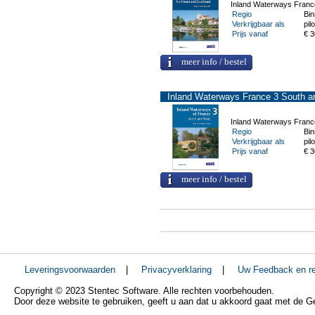
Inland Waterways Franc
Regio
Bi
Verkrijgbaar als
pilo
Prijs vanaf
€ 3
meer info / bestel
Inland Waterways France 3 South 
Inland Waterways Franc
Regio
Bi
Verkrijgbaar als
pilo
Prijs vanaf
€ 3
meer info / bestel
Leveringsvoorwaarden
|
Privacyverklaring
|
Uw Feedback en re
Copyright © 2023 Stentec Software. Alle rechten voorbehouden.
Door deze website te gebruiken, geeft u aan dat u akkoord gaat met de 