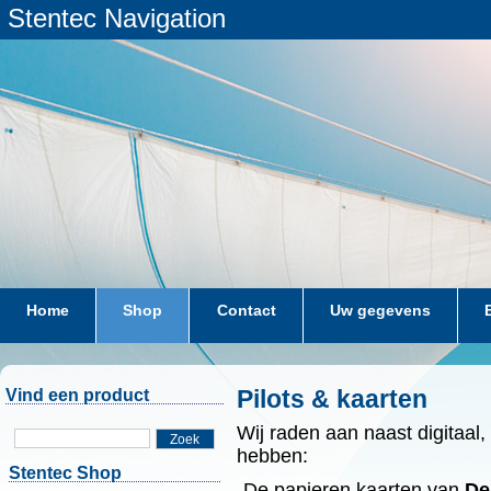
Stentec Navigation
Home
Shop
Contact
Uw gegevens
Pilots & kaarten
Vind een product
Wij raden aan naast digitaal
Zoek
hebben:
Stentec Shop
-De papieren kaarten van
De