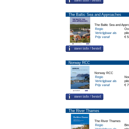
meer info / bestel
The Baltic Sea and Approaches
The Baltic Sea and App
Regio
Oo
Verkrijgbaar als
pilo
Prijs vanaf
€ 5
meer info / bestel
Norway RCC
Norway RCC
Regio
Noo
Verkrijgbaar als
pilo
Prijs vanaf
€ 7
meer info / bestel
The River Thames
The River Thames
Regio
Bi