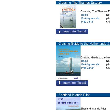
Crossing The Thames Estuary
Crossing The Thames E
Regio
No
Verkrijgbaar als
pilo
Prijs vanaf
€ 4
meer info / bestel
Cruising Guide to the Netherlands 
Cruising Guide to the Ne
Regio
No
Verkrijgbaar als
pilo
Prijs vanaf
€ 5
meer info / bestel
Shetland Islands Pilot
Shetland Islands Pilot