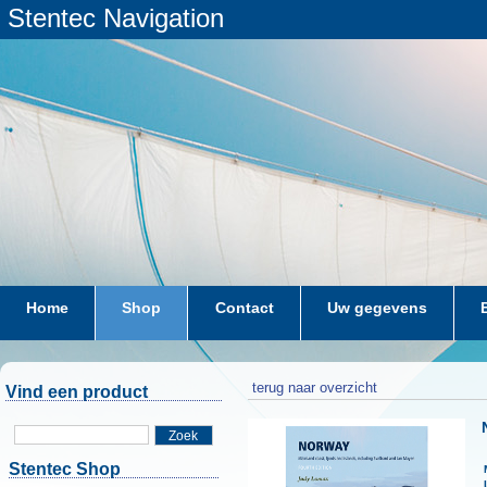
Stentec Navigation
Home
Shop
Contact
Uw gegevens
terug naar overzicht
Vind een product
Zoek
Stentec Shop