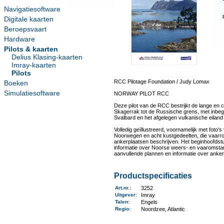
Navigatiesoftware
Digitale kaarten
Beroepsvaart
Hardware
Pilots & kaarten
Delius Klasing-kaarten
Imray-kaarten
Pilots
RCC Pilotage Foundation / Judy Lomax
Boeken
Simulatiesoftware
NORWAY PILOT RCC
Deze pilot van de RCC bestrijkt de lange en
Skagerrak tot de Russische grens, met inbegr
Svalbard en het afgelegen vulkanische eilan
Volledig geïllustreerd, voornamelijk met foto's
Noorwegen en acht kustgedeelten, die vaarrou
ankerplaatsen beschrijven. Het beginhoofdstu
informatie over Noorse weers- en vaaromstand
aanvullende plannen en informatie over ankerp
Productspecificaties
Art.nr.
:
3252
Uitgever
:
Imray
Talen
:
Engels
Regio
:
Noordzee, Atlantic