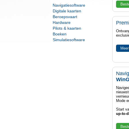
Best
Navigatiesoftware
Digitale kaarten
Beroepsvaart
Prem
Hardware
Pilots & kaarten
Ontvang
Boeken
exclusi
Simulatiesoftware
Meer
Navig
WinG
Navigee
nieuwst
vernieu
Mode en
Start v
up-to-d
Best