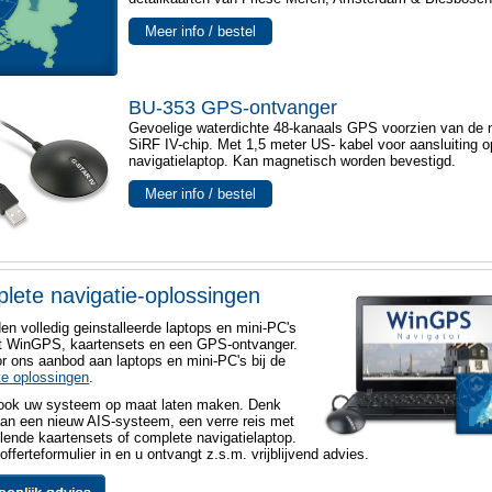
Meer info / bestel
BU-353 GPS-ontvanger
Gevoelige waterdichte 48-kanaals GPS voorzien van de 
SiRF IV-chip. Met 1,5 meter US- kabel voor aansluiting 
navigatielaptop. Kan magnetisch worden bevestigd.
Meer info / bestel
lete navigatie-oplossingen
den volledig geinstalleerde laptops en mini-PC's
t WinGPS, kaartensets en een GPS-ontvanger.
or ons aanbod aan laptops en mini-PC's bij de
e oplossingen
.
 ook uw systeem op maat laten maken. Denk
 aan een nieuw AIS-systeem, een verre reis met
llende kaartensets of complete navigatielaptop.
offerteformulier in en u ontvangt z.s.m. vrijblijvend advies.