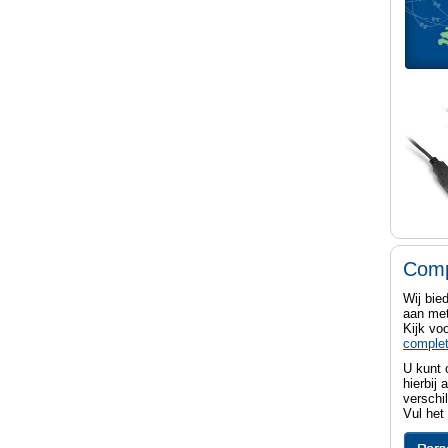
Comp
Wij bie
aan me
Kijk vo
complet
U kunt
hierbij
verschi
Vul het 