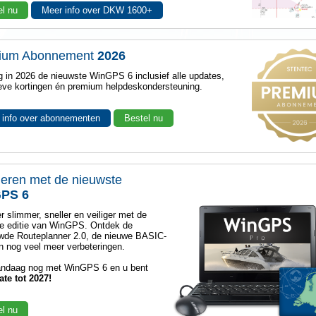
el nu
Meer info over DKW 1600+
ium Abonnement
2026
 in 2026 de nieuwste WinGPS 6 inclusief alle updates,
eve kortingen én premium helpdeskondersteuning.
 info over abonnementen
Bestel nu
eren met de nieuwste
PS 6
r slimmer, sneller en veiliger met de
e editie van WinGPS. Ontdek de
wde Routeplanner 2.0, de nieuwe BASIC-
 nog veel meer verbeteringen.
andaag nog met WinGPS 6 en u bent
ate tot 2027!
el nu