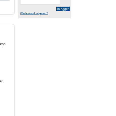
Inloggen
Wachtwoord vergeten?
ptop.
n
et
.