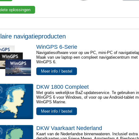
lete oplossingen
laire navigatieproducten
WinGPS 6-Serie
Navigatiesoftware voor op uw PC, mini-PC of navigatiela
Maak van uw laptop een compleet navigatiecentrum met
WinGPS 6.
Meer info / bestel
DKW 1800 Compleet
Met gratis wekelijkse BaZ-updateservice. Te gebruiken i
WinGPS 6 voor Windows, of voor op uw Android-tablet m
WinGPS Marine.
Meer info / bestel
DKW Vaarkaart Nederland
Kaart van de Nederlandse binnenwateren. Inclusief extra
detailkaarten van Friese Meren, Amsterdam & Biesbosch