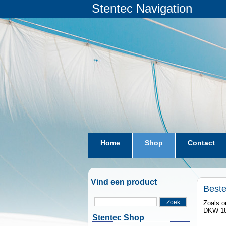
Stentec Navigation
Home
Shop
Contact
Vind een product
Best
Zoek
Zoals o
DKW 18
Stentec Shop