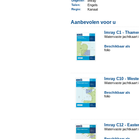
Uitgever
:
Imray
Talen
:
Engels
Regio
:
Kanaal
Aanbevolen voor u
Imray C1 - Thame
Watervaste jachtkaart i
Beschikbaar als
folio
Imray C10 - West
Watervaste jachtkaart i
Beschikbaar als
folio
Imray C12 - East
Watervaste jachtkaart i
Beschikbaar als