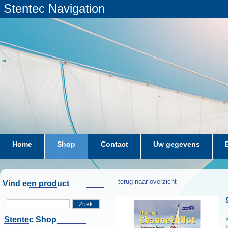
Stentec Navigation
Home
Shop
Contact
Uw gegevens
terug naar overzicht
Vind een product
Zoek
Stentec Shop