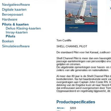
Navigatiesoftware
Digitale kaarten
Beroepsvaart
Hardware
Pilots & kaarten
Delius Klasing-kaarten
Imray-kaarten
Pilots
Tom Cunliffe
Boeken
Simulatiesoftware
SHELL CHANNEL PILOT
De standaard Pilot voor het Kanaal, zuidkust
Shell Channel Pilot is meer dan een havengids
passage-aantekeningen van persoonlijke erva
getijden en stromen.
De uitgebreide opmerkingen over haven- en r
zeilers van alle generaties en nationaliteiten.
Al meer dan 80 jaar is de Shell Channel Pilot 
loodsdiensten. Na het baanbrekende werk van
overgedragen aan Captain John Coote RN. In zi
dekking van de Engelse kust uit naar Noord-F
dat enthousiast werd overgenomen door Tom Cu
Opgewaardeerd en regelmatig bijgewerkt, dit i
Productspecificaties
Art.nr.
:
3203