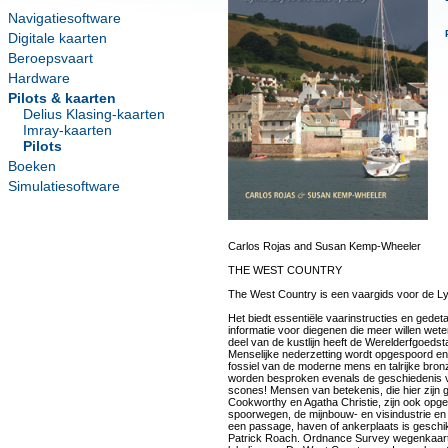
Navigatiesoftware
Digitale kaarten
Beroepsvaart
Hardware
Pilots & kaarten
Delius Klasing-kaarten
Imray-kaarten
Pilots
Boeken
Simulatiesoftware
Carlos Rojas and Susan Kemp-Wheeler
THE WEST COUNTRY
The West Country is een vaargids voor de Ly
Het biedt essentiële vaarinstructies en gedet
informatie voor diegenen die meer willen wet
deel van de kustlijn heeft de Werelderfgoeds
Menselijke nederzetting wordt opgespoord en 
fossiel van de moderne mens en talrijke bronz
worden besproken evenals de geschiedenis v
scones! Mensen van betekenis, die hier zijn g
Cookworthy en Agatha Christie, zijn ook opg
spoorwegen, de mijnbouw- en visindustrie en na
een passage, haven of ankerplaats is geschik
Patrick Roach. Ordnance Survey wegenkaarten 