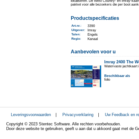
lokaliseren. De West Country- en Imray-kaar
pakket voor alle bezoekers die per boot aan
Productspecificaties
Art.nr.
:
3390
Uitgever
:
Imray
Talen
:
Engels
Regio
:
Kanaal
Aanbevolen voor u
Imray 2400 The W
Watervaste jachtkaart i
Beschikbaar als
folio
Leveringsvoorwaarden
|
Privacyverklaring
|
Uw Feedback en re
Copyright © 2023 Stentec Software. Alle rechten voorbehouden.
Door deze website te gebruiken, geeft u aan dat u akkoord gaat met de 