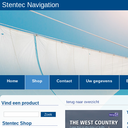
Stentec Navigation
Home
Shop
Contact
Uw gegevens
terug naar overzicht
Vind een product
Zoek
Stentec Shop