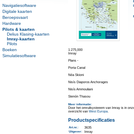
Navigatiesoftware
Digitale kaarten
Beroepsvaart
Hardware
Pilots & kaarten
Delius Klasing-kaarten
Imray-kaarten
Pilots
Boeken
1:275,000
Imray
Simulatiesoftware
Plans -
Porta Canal
Néa Skioni
Nisís Diaporos Anchorages
Nisís Ammouliani
Stenón Thasou
Meer informatie
:
Door het omruilsysteeem van Imray is in onze 
overzicht van
West Europa
.
Productspecificaties
Art.nr.
:
3635
Uitgever
:
Imray