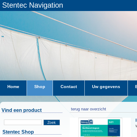
Stentec Navigation
Home
Shop
Contact
Uw gegevens
terug naar overzicht
Vind een product
Zoek
W
Stentec Shop