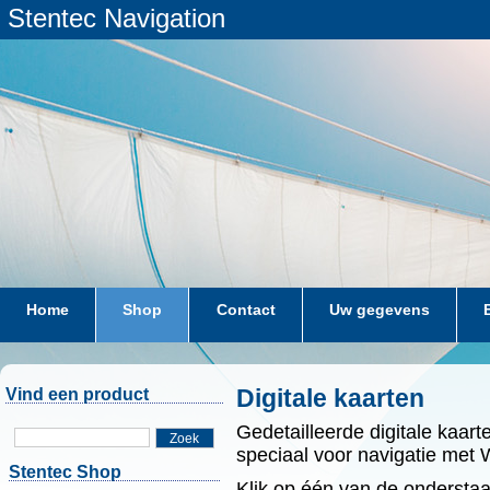
Stentec Navigation
Home
Shop
Contact
Uw gegevens
Digitale kaarten
Vind een product
Gedetailleerde digitale kaart
Zoek
speciaal voor navigatie met
Stentec Shop
Klik op één van de ondersta