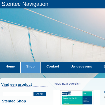
Stentec Navigation
Home
Shop
Contact
Uw gegevens
terug naar overzicht
Vind een product
Zoek
W
Stentec Shop