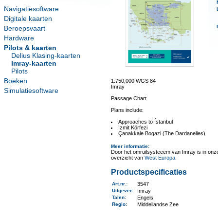
Navigatiesoftware
Digitale kaarten
Beroepsvaart
Hardware
Pilots & kaarten
Delius Klasing-kaarten
Imray-kaarten
Pilots
Boeken
1:750,000 WGS 84
Imray
Simulatiesoftware
Passage Chart
Plans include:
Approaches to Ístanbul
Izmit Körfezi
Çanakkale Bogazi (The Dardanelles)
Meer informatie
:
Door het omruilsysteeem van Imray is in onze 
overzicht van
West Europa
.
Productspecificaties
Art.nr.
:
3547
Uitgever
:
Imray
Talen
:
Engels
Regio
:
Middellandse Zee