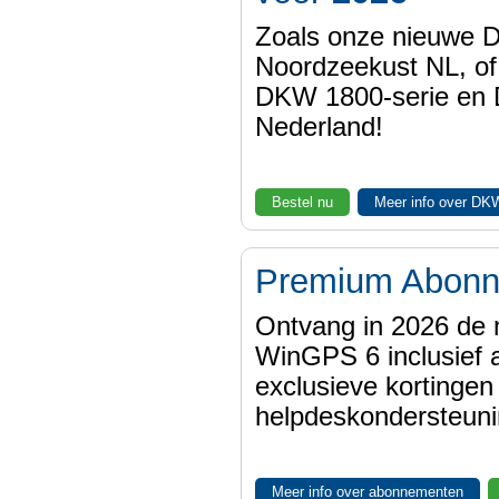
Zoals onze nieuwe
Noordzeekust NL, of
DKW 1800-serie en
Nederland!
Bestel nu
Meer info over DK
Premium Abon
Ontvang in 2026 de 
WinGPS 6 inclusief a
exclusieve kortinge
helpdeskondersteuni
Meer info over abonnementen