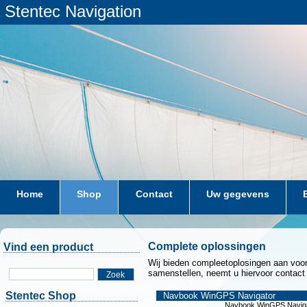
Stentec Navigation
Home
Shop
Contact
Uw gegevens
Complete oplossingen
Vind een product
Wij bieden compleetoplosingen aan voo
samenstellen, neemt u hiervoor contact
Zoek
Stentec Shop
Navbook WinGPS Navigator
Navbook WinGPS Navig