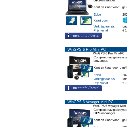
GPS-ontvanger.
Kant en klaar voor u geï
Editie
20
Kaart voor
Verkrijgbaar als
Lap
Prijs vanaf
€ 1
meer info / bestel
WinGPS 6 Pro Mini-PC
WinGPS 6 Pro Mini-PC
Compleet navigatiesyste
ontvanger.
Kant en klaar voor u geï
Editie
20
Verkrijgbaar als
Min
Prijs vanaf
€ 1
meer info / bestel
WinGPS 6 Voyager Mini-PC
WinGPS 6 Voyager Mini
Compleet navigatiesyste
GPS-ontvanger.
Kant en klaar voor u geï