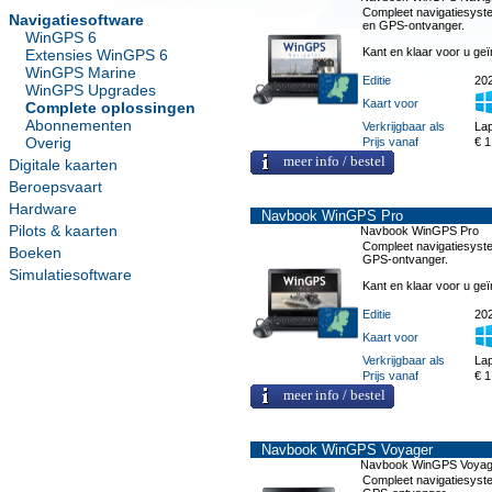
Compleet navigatiesyst
Navigatiesoftware
en GPS-ontvanger.
WinGPS 6
Kant en klaar voor u geï
Extensies WinGPS 6
WinGPS Marine
Editie
20
WinGPS Upgrades
Kaart voor
Complete oplossingen
Abonnementen
Verkrijgbaar als
Lap
Overig
Prijs vanaf
€ 1
meer info / bestel
Digitale kaarten
Beroepsvaart
Hardware
Navbook WinGPS Pro
Pilots & kaarten
Navbook WinGPS Pro
Compleet navigatiesyst
Boeken
GPS-ontvanger.
Simulatiesoftware
Kant en klaar voor u geï
Editie
20
Kaart voor
Verkrijgbaar als
Lap
Prijs vanaf
€ 1
meer info / bestel
Navbook WinGPS Voyager
Navbook WinGPS Voyag
Compleet navigatiesyst