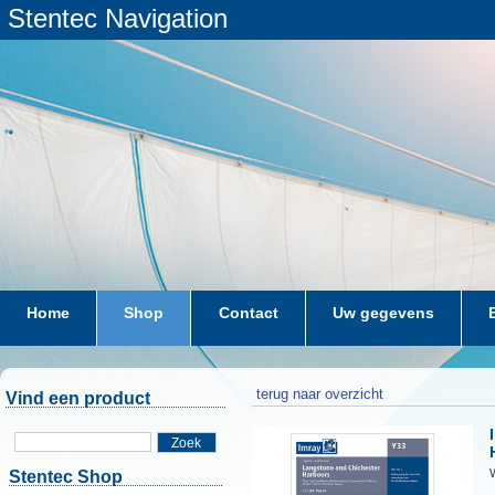
Stentec Navigation
Home
Shop
Contact
Uw gegevens
terug naar overzicht
Vind een product
Zoek
W
Stentec Shop