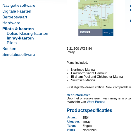
Navigatiesoftware
Digitale kaarten
Beroepsvaart
Hardware
Pilots & kaarten
Delius Klasing-kaarten
Imray-kaarten
Pilots
Boeken
1:21,500 WGS 84
Imray
Simulatiesoftware
Plans included:
Northney Marina
Emsworth Yacht Harbour
Birdham Pool and Chichester Marina
Southsea Marina
First digitally-drawn edition. Now compatibl
Meer informatie
:
Door het omruilsysteeem van Imray is in onze 
overzicht van
West Europa
.
Productspecificaties
Art.nr.
:
3504
Uitgever
:
Imray
Talen
:
Engels
Regio
:
Noordzee