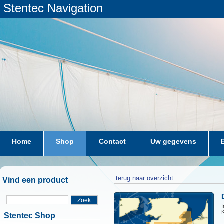
Stentec Navigation
Home
Shop
Contact
Uw gegevens
terug naar overzicht
Vind een product
Zoek
I
K
Stentec Shop