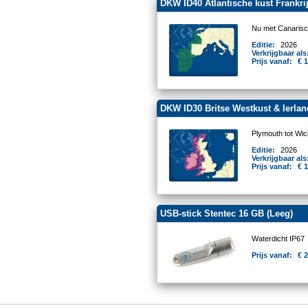
DKW ID40 Atlantische kust Frankrijk
Nu met Canarisc
Editie:
2026
Verkrijgbaar als
Prijs vanaf:
€ 
DKW ID30 Britse Westkust & Ierlan
Plymouth tot Wic
Editie:
2026
Verkrijgbaar als
Prijs vanaf:
€ 
USB-stick Stentec 16 GB (Leeg)
Waterdicht IP67
Prijs vanaf:
€ 