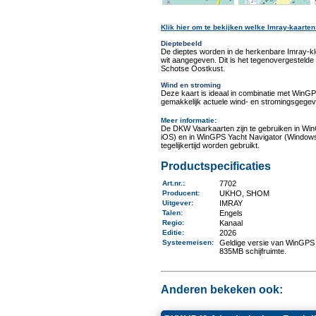
Klik hier om te bekijken welke Imray-kaarten
Dieptebeeld
De dieptes worden in de herkenbare Imray-k
wit aangegeven. Dit is het tegenovergestel
Schotse Oostkust.
Wind en stroming
Deze kaart is ideaal in combinatie met Win
gemakkelijk actuele wind- en stromingsgegev
Meer informatie
:
De DKW Vaarkaarten zijn te gebruiken in Wi
iOS) en in WinGPS Yacht Navigator (Windows
tegelijkertijd worden gebruikt.
Productspecificaties
Art.nr.
:
7702
Producent
:
UKHO, SHOM
Uitgever
:
IMRAY
Talen
:
Engels
Regio
:
Kanaal
Editie:
2026
Systeemeisen
:
Geldige versie van WinGPS 
835MB schijfruimte.
Anderen bekeken ook: