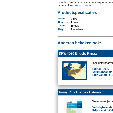
Door het omruilsysteeem van Imray is in onze 
overzicht van
West Europa
.
Productspecificaties
Art.nr.
:
3302
Uitgever
:
Imray
Talen
:
Engels
Regio
:
Noordzee
Anderen bekeken ook:
DKW ID20 Engels Kanaal
Incl. detailkaar
Editie:
2026
Verkrijgbaar als
Prijs vanaf:
€ 
Imray C1 - Thames Estuary
Watervaste jacht
Verkrijgbaar als
Prijs vanaf:
€ 