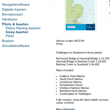
Navigatiesoftware
Digitale kaarten
Beroepsvaart
Hardware
Pilots & kaarten
Delius Klasing-kaarten
Imray-kaarten
Pilots
Boeken
Various scales WGS 84
Imray
Simulatiesoftware
Teddington to Southend in three panels
Richmond Bridge to Vauxhall Bridge 1:13,700
Vauxhall Bridge to Barking Creek 1:16,500
Barking Creek to Southend 1:40,400
Plans included:
Gallions Point Marina
South Dock Marina
Limehouse Marina
St Katharine Haven
Chelsea Harbour Marina
Brentford Dock Marina
Continuation to Teddington
Fully revised, using the latest depth surveys
colour scheme.
Meer informatie
: