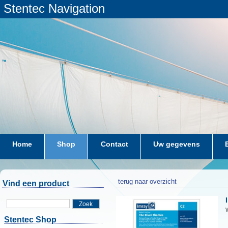
Stentec Navigation
Home
Shop
Contact
Uw gegevens
terug naar overzicht
Vind een product
Zoek
W
Stentec Shop