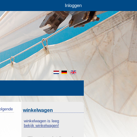
Inloggen
nl
de
en
olgende
winkelwagen
winkelwagen is leeg
bekijk winkelwagen!