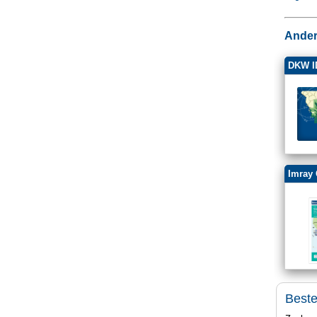
Ander
DKW I
Imray 
Best