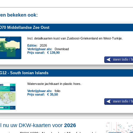
en bekeken ook:
D70 Middellandse Zee Oost
Incl. detailkaarten kust van Zuidoost-Griekenland en West-Turkije.
Editie:
2026
Verkrijgbaar als:
Download
Prijs vanaf:
€ 139,90
meer info / 
G12 - South Ionian Islands
Watervaste jachtkaart in plastic hoes.
Verkrijgbaar als:
folio
Prijs vanaf:
€ 35,50
meer info / 
el nu uw DKW-kaarten voor
2026