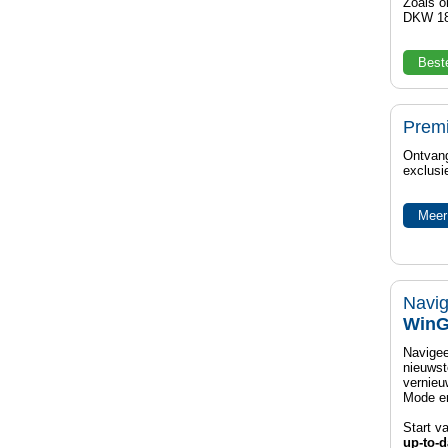
Zoals o
DKW 18
Best
Prem
Ontvang
exclusi
Meer
Navig
WinG
Navigee
nieuwst
vernieu
Mode en
Start v
up-to-d