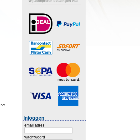
Wij accepteren betalingen via:
 het
Inloggen
email adres
wachtwoord