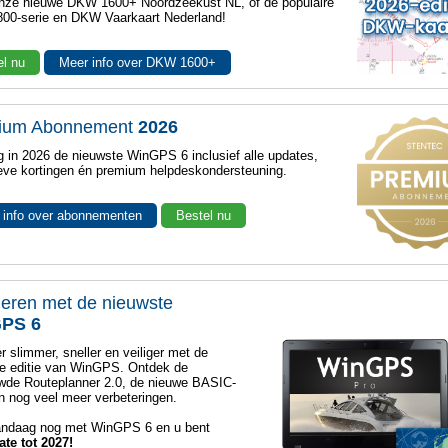
nze nieuwe DKW 1600+ Noordzeekust NL, of de populaire
00-serie en DKW Vaarkaart Nederland!
el nu
Meer info over DKW 1600+
ium Abonnement
2026
 in 2026 de nieuwste WinGPS 6 inclusief alle updates,
eve kortingen én premium helpdeskondersteuning.
 info over abonnementen
Bestel nu
eren met de nieuwste
PS 6
r slimmer, sneller en veiliger met de
e editie van WinGPS. Ontdek de
wde Routeplanner 2.0, de nieuwe BASIC-
 nog veel meer verbeteringen.
andaag nog met WinGPS 6 en u bent
ate tot 2027!