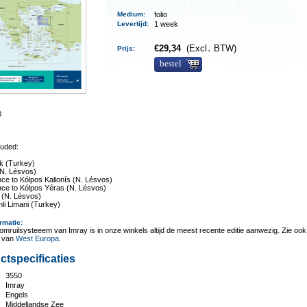
Medium
:
folio
Levertijd
:
1 week
€
29,34
(Excl․ BTW)
Prijs:
bestel
0
luded:
ik (Turkey)
(N. Lésvos)
ce to Kólpos Kallonís (N. Lésvos)
nce to Kólpos Yéras (N. Lésvos)
ni (N. Lésvos)
li Limani (Turkey)
rmatie
:
omruilsysteeem van Imray is in onze winkels altijd de meest recente editie aanwezig. Zie ook
t van
West Europa
.
ctspecificaties
3550
:
Imray
Engels
Middellandse Zee