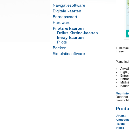
Navigatiesoftware
Digitale kaarten
Beroepsvaart
Hardware
Pilots & kaarten
Delius Klasing-kaarten
Imray-kaarten
Pilots
Boeken
1:190,00
Imray
Simulatiesoftware
Plans inc
Ayval
Sígri 
Entran
Entra
Mitilí
Badem
Meer info
Door het 
overzich
Produ
Art.nr.
:
Uitgever
Talen
:
Regio
: