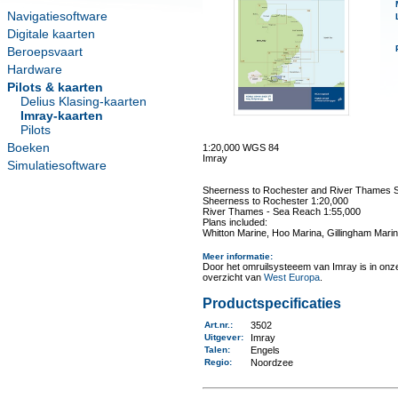
Navigatiesoftware
Digitale kaarten
Beroepsvaart
Hardware
Pilots & kaarten
Delius Klasing-kaarten
Imray-kaarten
Pilots
Boeken
1:20,000 WGS 84
Imray
Simulatiesoftware
Sheerness to Rochester and River Thames 
Sheerness to Rochester 1:20,000
River Thames - Sea Reach 1:55,000
Plans included:
Whitton Marine, Hoo Marina, Gillingham Mari
Meer informatie
:
Door het omruilsysteeem van Imray is in onze 
overzicht van
West Europa
.
Productspecificaties
Art.nr.
:
3502
Uitgever
:
Imray
Talen
:
Engels
Regio
:
Noordzee