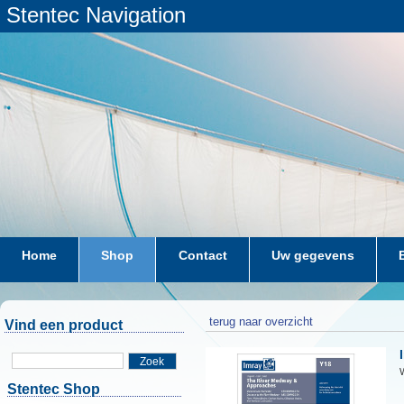
Stentec Navigation
Home
Shop
Contact
Uw gegevens
terug naar overzicht
Vind een product
Zoek
W
Stentec Shop