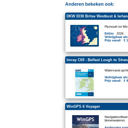
Anderen bekeken ook:
DKW ID30 Britse Westkust & Ierlan
Plymouth tot Wic
Editie:
2026
Verkrijgbaar als
Prijs vanaf:
€ 
Imray C69 - Belfast Lough to Stra
Watervaste jacht
Verkrijgbaar als
Prijs vanaf:
€ 
WinGPS 6 Voyager
Navigatiesoftwa
binnenwateren.
Aanbevolen voor