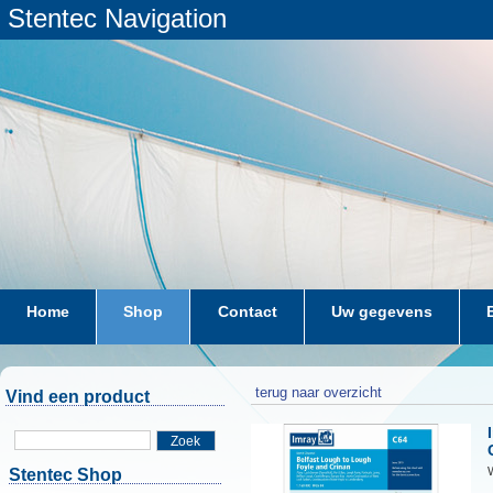
Stentec Navigation
Home
Shop
Contact
Uw gegevens
terug naar overzicht
Vind een product
Zoek
W
Stentec Shop