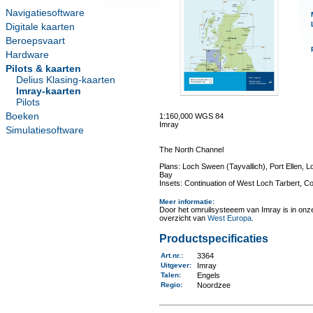
Navigatiesoftware
Digitale kaarten
Beroepsvaart
Hardware
Pilots & kaarten
Delius Klasing-kaarten
Imray-kaarten
Pilots
Boeken
1:160,000 WGS 84
Imray
Simulatiesoftware
The North Channel
Plans: Loch Sween (Tayvallich), Port Ellen, L
Bay
Insets: Continuation of West Loch Tarbert, Co
Meer informatie
:
Door het omruilsysteeem van Imray is in onze 
overzicht van
West Europa
.
Productspecificaties
Art.nr.
:
3364
Uitgever
:
Imray
Talen
:
Engels
Regio
:
Noordzee