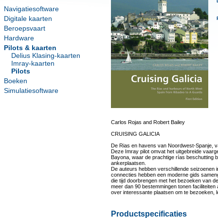
Navigatiesoftware
Digitale kaarten
Beroepsvaart
Hardware
Pilots & kaarten
Delius Klasing-kaarten
Imray-kaarten
Pilots
Boeken
Simulatiesoftware
Carlos Rojas and Robert Bailey
CRUISING GALICIA
De Rias en havens van Noordwest-Spanje, v
Deze Imray pilot omvat het uitgebreide vaarg
Bayona, waar de prachtige rías beschutting b
ankerplaatsen.
De auteurs hebben verschillende seizoenen i
connecties hebben een moderne gids samengest
die tijd doorbrengen met het bezoeken van d
meer dan 90 bestemmingen tonen faciliteiten
over interessante plaatsen om te bezoeken, 
Productspecificaties