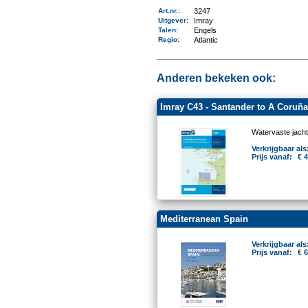
Art.nr.
:
3247
Uitgever
:
Imray
Talen
:
Engels
Regio
:
Atlantic
Anderen bekeken ook:
Imray C43 - Santander to A Coruña
Watervaste jacht
Verkrijgbaar als
Prijs vanaf:
€ 
Mediterranean Spain
Verkrijgbaar als
Prijs vanaf:
€ 