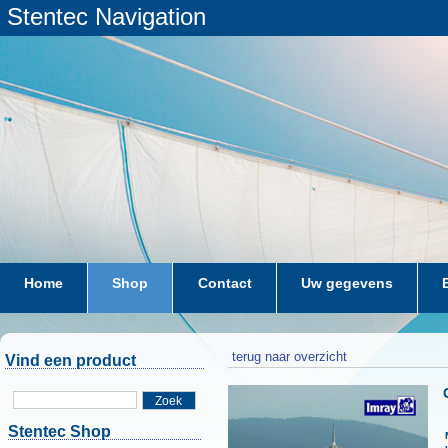
Stentec Navigation
Home
Shop
Contact
Uw gegevens
terug naar overzicht
Vind een product
Zoek
Stentec Shop