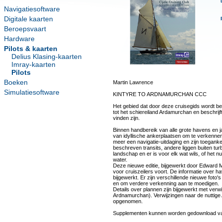
Navigatiesoftware
Digitale kaarten
Beroepsvaart
Hardware
Pilots & kaarten
Delius Klasing-kaarten
Imray-kaarten
Pilots
Boeken
Martin Lawrence
Simulatiesoftware
KINTYRE TO ARDNAMURCHAN CCC
Het gebied dat door deze cruisegids wordt best
tot het schiereiland Ardamurchan en beschrijf
vinden zijn.
Binnen handbereik van alle grote havens en j
van idyllische ankerplaatsen om te verkenne
meer een navigatie-uitdaging en zijn toegank
beschreven transits, andere liggen buiten tur
landschap en er is voor elk wat wils, of het 
water.
Deze nieuwe editie, bijgewerkt door Edward 
voor cruiszeilers voort. De informatie over h
bijgewerkt. Er zijn verschillende nieuwe foto'
en om verdere verkenning aan te moedigen.
Details over plannen zijn bijgewerkt met verw
Ardnamurchan). Verwijzingen naar de nuttige 
opgenomen.
Supplementen kunnen worden gedownload van