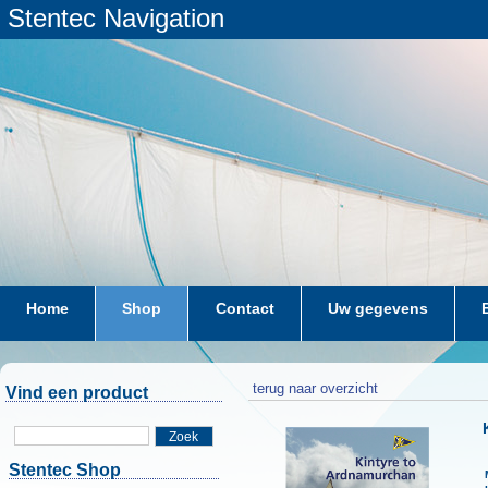
Stentec Navigation
Home
Shop
Contact
Uw gegevens
terug naar overzicht
Vind een product
Zoek
Stentec Shop