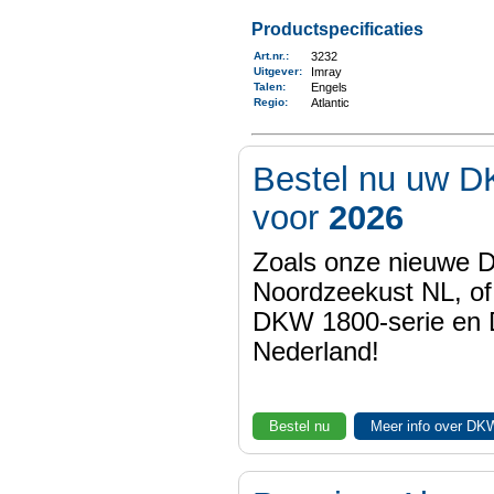
Productspecificaties
Art.nr.
:
3232
Uitgever
:
Imray
Talen
:
Engels
Regio
:
Atlantic
Bestel nu uw D
voor
2026
Zoals onze nieuwe
Noordzeekust NL, of
DKW 1800-serie en
Nederland!
Bestel nu
Meer info over DK