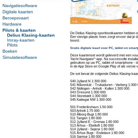
Navigatiesoftware
Digitale kaarten
Beroepsvaart
Hardware
Pilots & kaarten
De Delius Klasing-sportbootkaarten hebben 
Delius Klasing-kaarten
Een stevige plastic hoes zorgt ervoor dat je 
Imray-kaarten
boord.
Pilots
Gratis digitale kaart voor PC, tablet en smar
Boeken
Deze kaartenset wordt geleverd met een vouc
Simulatiesoftware
Yacht Navigator"-app. Na succesvolle installa
gebruiken op uw PC, tablet of smartphone - de
in de App Store en Google Play of als versie
De set bevat de volgende Delius Klasing-kaar
540 Jylland N 1:300 000
541 Måseskär - Trubaduren - Varberg 1:300
542 Nidingen - Anholt - Kullen 1:300 000
543 Öresund 1:300 000
544 Storebælt 1:300 000
545 Kattegat NW 1:300 000
501 Frederikshavn 1:50 000
503 Anholt 1:75 000
510 Ålborg Bugt 1:80 000
511 Tangen 1:80 000
512 Jylland E - Grenaa 1:80 000
513 Århus - Ebeltoft 1:80 000
514 Jylland - Sejerø 1:80 000
515 Århus Bugt - Endelave 1:80 000
516 Samsø 1:80 000