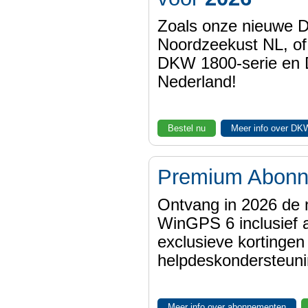
Zoals onze nieuwe
Noordzeekust NL, of
DKW 1800-serie en
Nederland!
Bestel nu
Meer info over DK
Premium Abon
Ontvang in 2026 de 
WinGPS 6 inclusief a
exclusieve kortinge
helpdeskondersteuni
Meer info over abonnementen