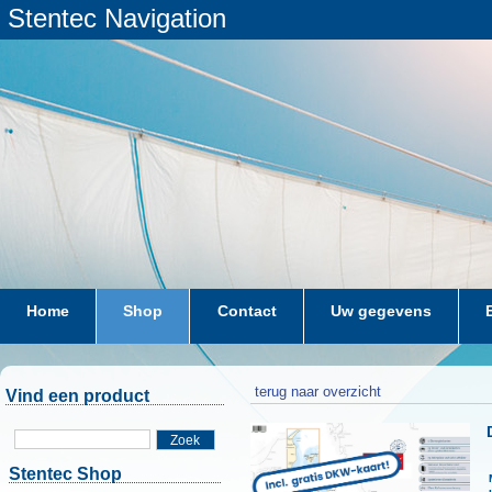
Stentec Navigation
Home
Shop
Contact
Uw gegevens
terug naar overzicht
Vind een product
Zoek
Stentec Shop