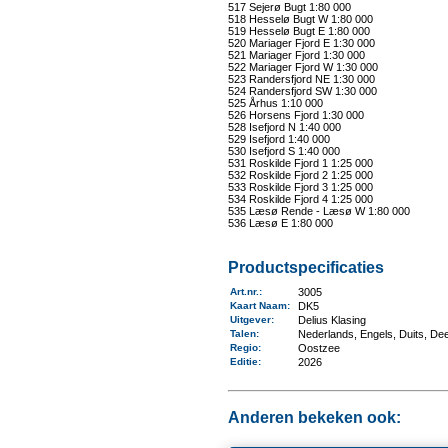
517 Sejerø Bugt 1:80 000
518 Hesselø Bugt W 1:80 000
519 Hesselø Bugt E 1:80 000
520 Mariager Fjord E 1:30 000
521 Mariager Fjord 1:30 000
522 Mariager Fjord W 1:30 000
523 Randersfjord NE 1:30 000
524 Randersfjord SW 1:30 000
525 Århus 1:10 000
526 Horsens Fjord 1:30 000
528 Isefjord N 1:40 000
529 Isefjord 1:40 000
530 Isefjord S 1:40 000
531 Roskilde Fjord 1 1:25 000
532 Roskilde Fjord 2 1:25 000
533 Roskilde Fjord 3 1:25 000
534 Roskilde Fjord 4 1:25 000
535 Læsø Rende - Læsø W 1:80 000
536 Læsø E 1:80 000
Productspecificaties
Art.nr.
:
3005
Kaart Naam
:
DK5
Uitgever
:
Delius Klasing
Talen
:
Nederlands, Engels, Duits, De
Regio
:
Oostzee
Editie:
2026
Anderen bekeken ook: