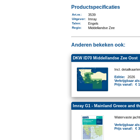
Productspecificaties
Art.nr.
:
3539
Uitgever
:
Imray
Talen
:
Engels
Regio
:
Middellandse Zee
Anderen bekeken ook:
DKW ID70 Middellandse Zee Oost
Incl. detailkaar
Editie:
2026
Verkrijgbaar als
Prijs vanaf:
€ 
Imray G1 - Mainland Greece and t
Watervaste jacht
Verkrijgbaar als
Prijs vanaf:
€ 