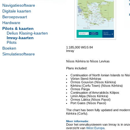
Navigatiesoftware
Digitale kaarten
Beroepsvaart
Hardware
Pilots & kaarten
Delius Klasing-kaarten
Imray-kaarten
Pilots
1:185,000 WGS 84
Boeken
Imray
Simulatiesoftware
Nísos Kérkira to Nísos Levkas
Plans included:
Continuation of North Ionian Islands to Ni
Vórion Stenó Kérkiras
Órmos Gouvíon (Nísos Kérkira)
Kérkira (Corfu Town) (Nísos Kérkira)
Órmos Párga
Continuation of Amvrakikós Kólpos
Limín Alípa (Nísos Kérkira)
Órmos Lákka (Nísos Paxoí)
Port Gaios (Nísos Paxoí)
The chart has been fully updated and moderni
Kérkira (Corfu).
Meer informatie
:
Door het omruilsysteeem van Imray is in onze 
overzicht van
West Europa
.