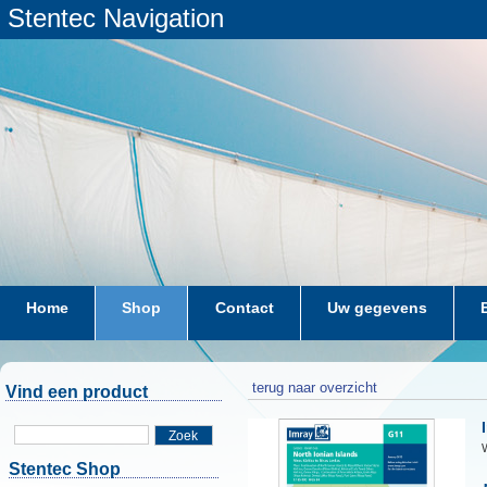
Stentec Navigation
Home
Shop
Contact
Uw gegevens
terug naar overzicht
Vind een product
Zoek
W
Stentec Shop