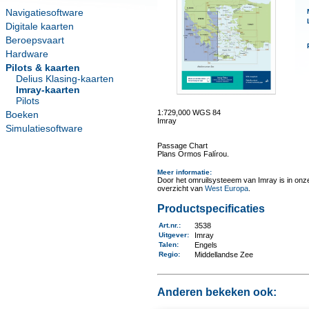
Navigatiesoftware
Digitale kaarten
Beroepsvaart
Hardware
Pilots & kaarten
Delius Klasing-kaarten
Imray-kaarten
Pilots
1:729,000 WGS 84
Boeken
Imray
Simulatiesoftware
Passage Chart
Plans Ormos Falírou.
Meer informatie
:
Door het omruilsysteeem van Imray is in onze 
overzicht van
West Europa
.
Productspecificaties
Art.nr.
:
3538
Uitgever
:
Imray
Talen
:
Engels
Regio
:
Middellandse Zee
Anderen bekeken ook: