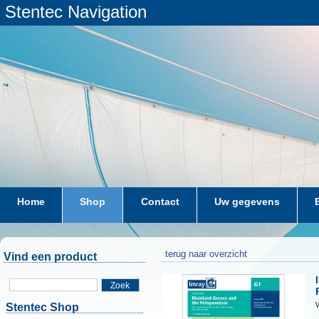
Stentec Navigation
Home
Shop
Contact
Uw gegevens
terug naar overzicht
Vind een product
Zoek
W
Stentec Shop