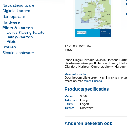
Navigatiesoftware
Digitale kaarten
Beroepsvaart
Hardware
Pilots & kaarten
Delius Klasing-kaarten
Imray-kaarten
Pilots
1:170,000 WGS 84
Boeken
Imray
Simulatiesoftware
Plans Dingle Harbour, Valentia Harbour, Por
Bearhaven, Glengarriff Harbour, Bantry Harb
Glandore Harbour, Courtmacsherry Harbour, 
Meer informatie
:
Door het omruilsysteeem van Imray is in onze 
overzicht van
West Europa
.
Productspecificaties
Art.nr.
:
3356
Uitgever
:
Imray
Talen
:
Engels
Regio
:
Noordzee
Anderen bekeken ook: