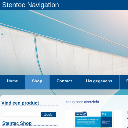
Stentec Navigation
Home
Shop
Contact
Uw gegevens
terug naar overzicht
Vind een product
Zoek
W
Stentec Shop