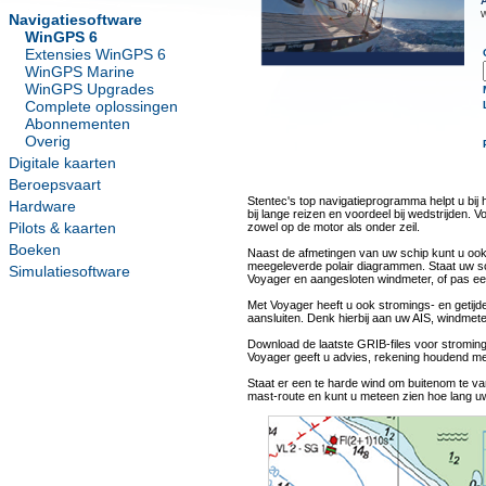
w
Navigatiesoftware
WinGPS 6
Extensies WinGPS 6
WinGPS Marine
WinGPS Upgrades
Complete oplossingen
Abonnementen
Overig
Digitale kaarten
Beroepsvaart
Stentec's top navigatieprogramma helpt u bij 
Hardware
bij lange reizen en voordeel bij wedstrijden. V
Pilots & kaarten
zowel op de motor als onder zeil.
Boeken
Naast de afmetingen van uw schip kunt u ook h
meegeleverde polair diagrammen. Staat uw sc
Simulatiesoftware
Voyager en aangesloten windmeter, of pas ee
Met Voyager heeft u ook stromings- en getijd
aansluiten. Denk hierbij aan uw AIS, windmete
Download de laatste GRIB-files voor stroming
Voyager geeft u advies, rekening houdend m
Staat er een te harde wind om buitenom te va
mast-route en kunt u meteen zien hoe lang uw 