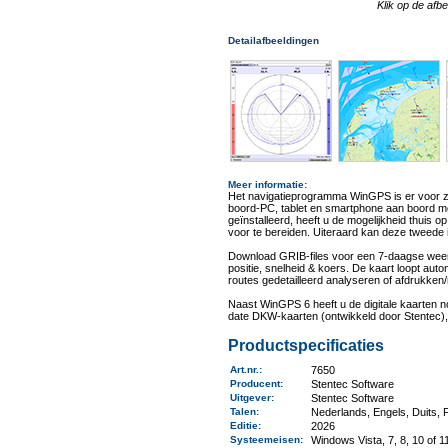
Klik op de afb
Detailafbeeldingen
Meer informatie
:
Het navigatieprogramma WinGPS is er voor z
boord-PC, tablet en smartphone aan boord m
geïnstalleerd, heeft u de mogelijkheid thuis op
voor te bereiden. Uiteraard kan deze tweede i
Download GRIB-files voor een 7-daagse weer
positie, snelheid & koers. De kaart loopt aut
routes gedetailleerd analyseren of afdrukken/
Naast WinGPS 6 heeft u de digitale kaarten no
date DKW-kaarten (ontwikkeld door Stentec),
Productspecificaties
Art.nr.
:
7650
Producent
:
Stentec Software
Uitgever
:
Stentec Software
Talen
:
Nederlands, Engels, Duits,
Editie:
2026
Systeemeisen
:
Windows Vista, 7, 8, 10 of 1