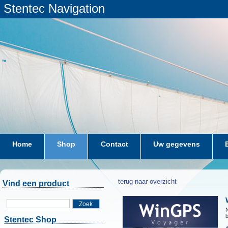
Stentec Navigation
Home
Shop
Contact
Uw gegevens
terug naar overzicht
Vind een product
Zoek
N
Stentec Shop