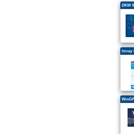
DKW ID
Imray 
WinGP