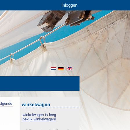
Inloggen
nl
de
en
olgende
winkelwagen
winkelwagen is leeg
bekijk winkelwagen!