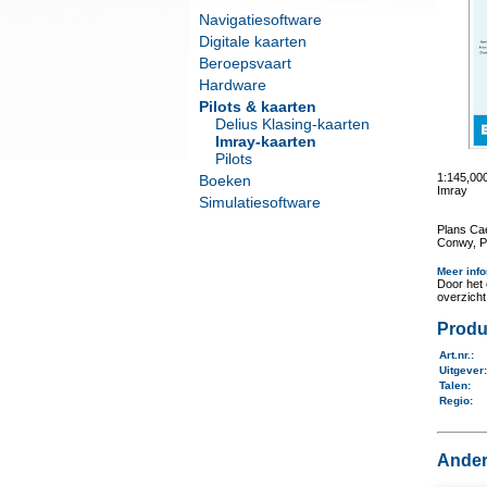
Navigatiesoftware
Digitale kaarten
Beroepsvaart
Hardware
Pilots & kaarten
Delius Klasing-kaarten
Imray-kaarten
Pilots
1:145,00
Boeken
Imray
Simulatiesoftware
Plans Cae
Conwy, Po
Meer info
Door het 
overzich
Produ
Art.nr.
:
Uitgever
Talen
:
Regio
:
Ander