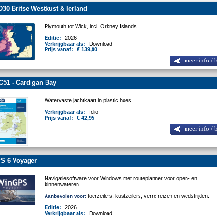
30 Britse Westkust & Ierland
Plymouth tot Wick, incl. Orkney Islands.
Editie:
2026
Verkrijgbaar als:
Download
Prijs vanaf:
€ 139,90
meer info / 
C51 - Cardigan Bay
Watervaste jachtkaart in plastic hoes.
Verkrijgbaar als:
folio
Prijs vanaf:
€ 42,95
meer info / 
S 6 Voyager
Navigatiesoftware voor Windows met routeplanner voor open- en
binnenwateren.
toerzeilers, kustzeilers, verre reizen en wedstrijden.
Aanbevolen voor:
Editie:
2026
Verkrijgbaar als:
Download