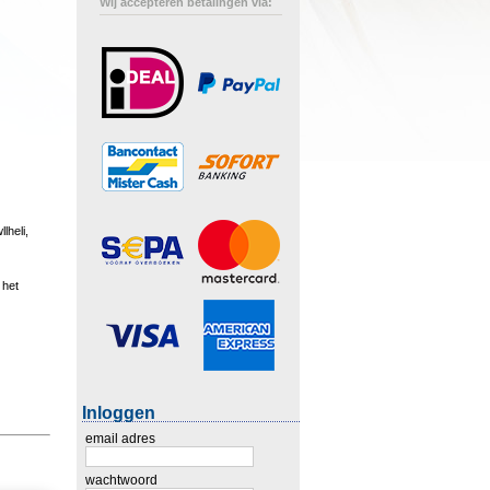
Wij accepteren betalingen via:
lheli,
 het
Inloggen
email adres
wachtwoord