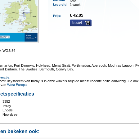
Medium
:
folio
Levertijd
:
1 week
€ 42,95
Prijs:
bestel
0. WGS 84
rnarfon, Port Dinorwic, Holyhead, Menai Strait, Porthmadog, Abersoch, Mochras Lagoon, Pwl
rt Dinllaen, The Swellies, Barmouth, Conwy Bay.
rmatie
:
omruilsysteeem van Imray is in onze winkels altijd de meest recente editie aanwezig. Zie ook
t van
West Europa
.
ctspecificaties
3352
:
Imray
Engels
Noordzee
en bekeken ook: