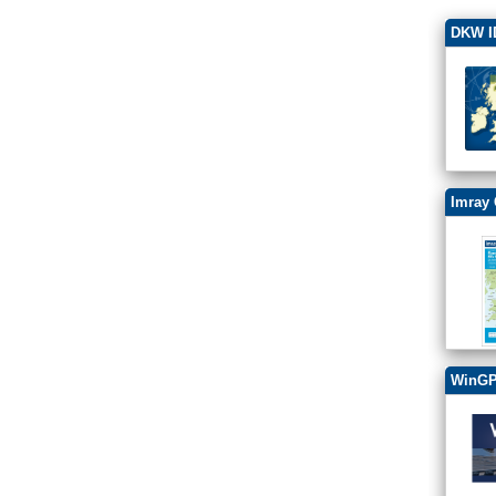
DKW I
Imray 
WinGP