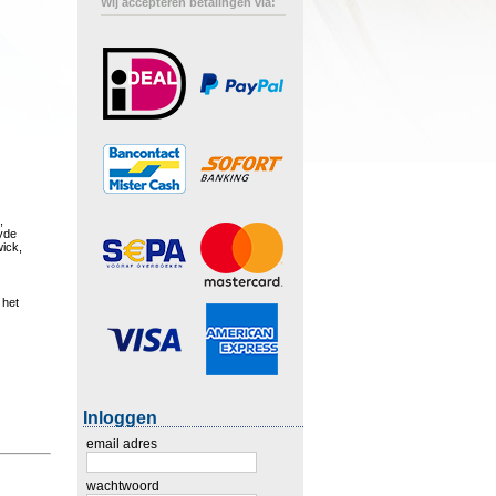
Wij accepteren betalingen via:
,
lyde
ick,
 het
Inloggen
email adres
wachtwoord