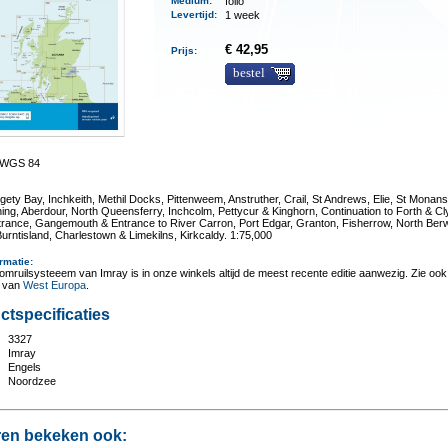
Medium
:
folio
Levertijd
:
1 week
€ 42,95
Prijs:
bestel
0 WGS 84
gety Bay, Inchkeith, Methil Docks, Pittenweem, Anstruther, Crail, St Andrews, Elie, St Monans
hing, Aberdour, North Queensferry, Inchcolm, Pettycur & Kinghorn, Continuation to Forth & C
trance, Gangemouth & Entrance to River Carron, Port Edgar, Granton, Fisherrow, North Berw
urntisland, Charlestown & Limekilns, Kirkcaldy. 1:75,000
rmatie
:
omruilsysteeem van Imray is in onze winkels altijd de meest recente editie aanwezig. Zie ook
t van
West Europa
.
ctspecificaties
3327
:
Imray
Engels
Noordzee
en bekeken ook: