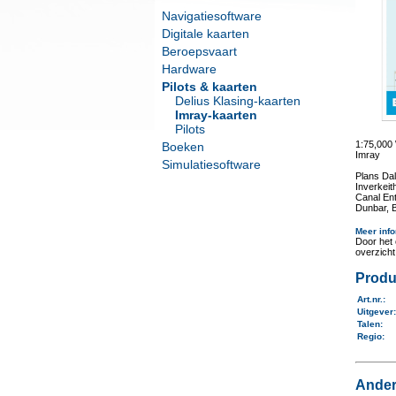
Navigatiesoftware
Digitale kaarten
Beroepsvaart
Hardware
Pilots & kaarten
Delius Klasing-kaarten
Imray-kaarten
Pilots
1:75,00
Boeken
Imray
Simulatiesoftware
Plans Dal
Inverkeit
Canal En
Dunbar, B
Meer info
Door het 
overzich
Produ
Art.nr.
:
Uitgever
Talen
:
Regio
:
Ander