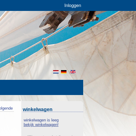
Inloggen
nl
de
en
olgende
winkelwagen
winkelwagen is leeg
bekijk winkelwagen!