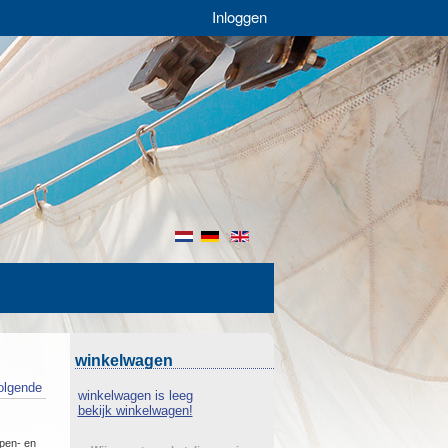
Inloggen
nl
de
en
winkelwagen
olgende
winkelwagen is leeg
bekijk winkelwagen!
open- en