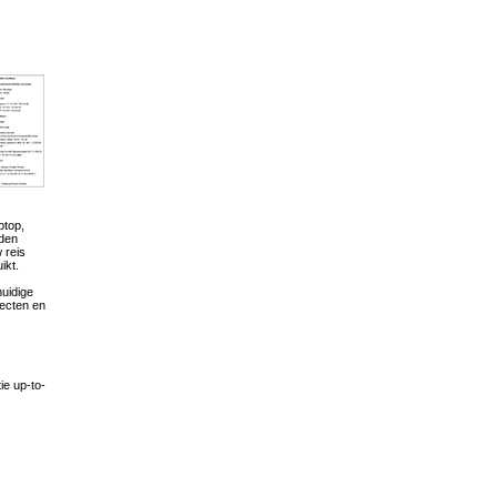
ptop,
rden
w reis
ikt.
uidige
jecten en
ie up-to-