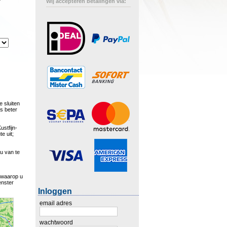
Wij accepteren betalingen via:
 sluiten
s beter
ustfijn-
e uit;
 u van te
 waarop u
enster
Inloggen
email adres
wachtwoord