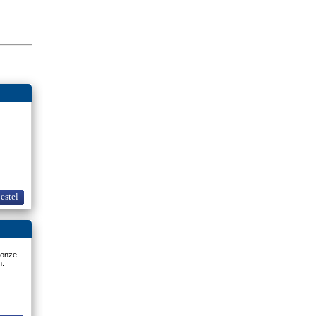
bestel
 onze
n.