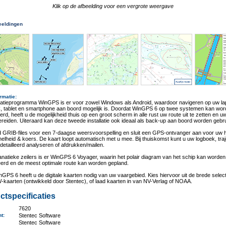
Klik op de afbeelding voor een vergrote weergave
eeldingen
rmatie
:
gatieprogramma WinGPS is er voor zowel Windows als Android, waardoor navigeren op uw la
, tablet en smartphone aan boord mogelijk is. Doordat WinGPS 6 op twee systemen kan wo
eerd, heeft u de mogelijkheid thuis op een groot scherm in alle rust uw route uit te zetten en u
ereiden. Uiteraard kan deze tweede installatie ook ideaal als back-up aan boord worden gebru
 GRIB-files voor een 7-daagse weersvoorspelling en sluit een GPS-ontvanger aan voor uw h
snelheid & koers. De kaart loopt automatisch met u mee. Bij thuiskomst kunt u uw logboek, tra
detailleerd analyseren of afdrukken/mailen.
anatieke zeilers is er WinGPS 6 Voyager, waarin het polair diagram van het schip kan worden
eerd en de meest optimale route kan worden gepland.
GPS 6 heeft u de digitale kaarten nodig van uw vaargebied. Kies hiervoor uit de brede select
kaarten (ontwikkeld door Stentec), of laad kaarten in van NV-Verlag of NOAA.
ctspecificaties
7620
nt
:
Stentec Software
:
Stentec Software