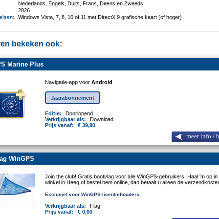
Nederlands, Engels, Duits, Frans, Deens en Zweeds.
2026
eisen
:
Windows Vista, 7, 8, 10 of 11 met DirectX 9 grafische kaart (of hoger)
en bekeken ook:
S Marine Plus
Navigatie-app voor
Android
Jaarabonnement
Editie:
Doorlopend
Verkrijgbaar als:
Download
Prijs vanaf:
€ 39,90
meer info / 
lag WinGPS
Join the club! Gratis bootvlag voor alle WinGPS-gebruikers. Haal 'm op in
winkel in Heeg of bestel hem online, dan betaalt u alleen de verzendkoste
Exclusief voor WinGPS-licentiehouders.
Verkrijgbaar als:
Flag
Prijs vanaf:
€ 0,00