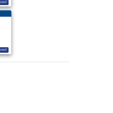
bestel
bestel