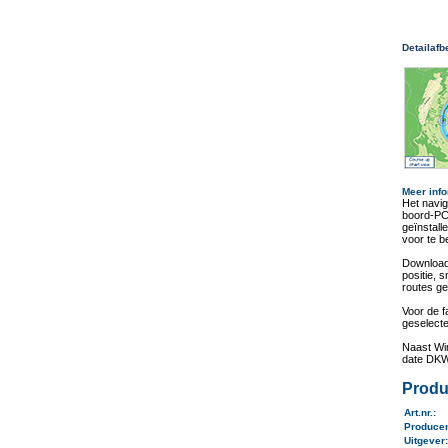
Detailafb
Meer info
Het navi
boord-PC
geïnstall
voor te b
Download
positie, 
routes ge
Voor de f
geselect
Naast Win
date DKW-
Produ
Art.nr.
:
Produce
Uitgever