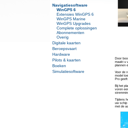
Navigatiesoftware
WinGPS 6
Extensies WinGPS 6
WinGPS Marine
WinGPS Upgrades
Complete oplossingen
Abonnementen
Overig
Digitale kaarten
Beroepsvaart
Hardware
Door boor
Pilots & kaarten
maakt u v
Boeken
plannen e
Simulatiesoftware
Voor de r
model toe
Pro geeft
Bij het p
voren ee
stremmin
Tijdens h
uw schip 
met de a