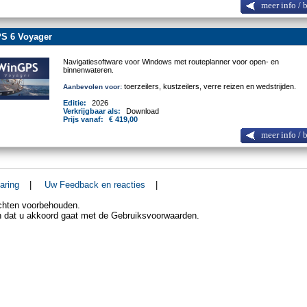
meer info / 
S 6 Voyager
Navigatiesoftware voor Windows met routeplanner voor open- en
binnenwateren.
toerzeilers, kustzeilers, verre reizen en wedstrijden.
Aanbevolen voor:
Editie:
2026
Verkrijgbaar als:
Download
Prijs vanaf:
€ 419,00
meer info / 
aring
|
Uw Feedback en reacties
|
echten voorbehouden.
an dat u akkoord gaat met de Gebruiksvoorwaarden.