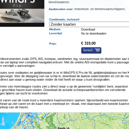
binnenwateren.
motorboot- en binnenvaartschippers.
Aanbevolen voor:
Combinatie, inclusief:
Medium
:
Download
Levertijd
:
Nu te downloaden
€ 319,00
Prijs:
bestel
dinstrumenten zoals GPS, AIS, kompas, windmeter, log, stuurautomaat en dieptemeter aan te
an uw laptop een compleet navigatiecentrum. Met de unieke AIS-extrapolatie kunt u passage
n vermijdt u aanvaringen.
outes over ondieptes en getijdenwater is er in WinGPS 6 Pro de NL getijdendatabase en het K
gevoegd. Voer de diepgang van uw schip in, download de laatste waterstanden en zet de rout
 direct aan waar u genoeg water onder de kiel heeft en waar u kunt droogvallen.
lannen van meerdaagse routes ziet u direct waar u op de gewenste ‘rusttijden’ bent, waardoor
n geschikte haven kunt vinden. Download de actuele scheepvaartberichten om vervelende
gen tijdens uw tocht te voorkomen.
et varen van de route kunt u meerdere kaartvensters openen: bijvoorbeeld een kaartvenster
head-up ziet varen en de kaart met u meeloopt en -draait, met daarnaast een tweede kaartv
anloop van de haven.