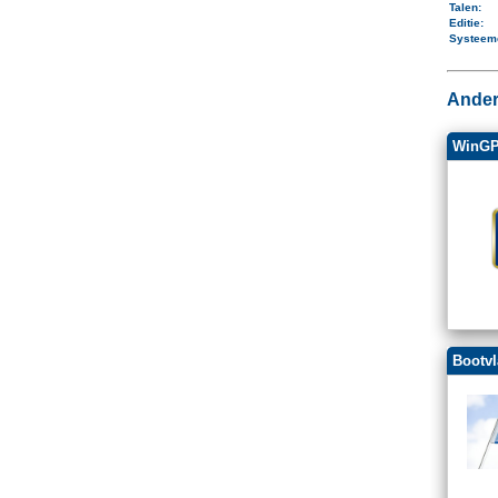
Talen
:
Editie:
Systeem
Ander
WinGP
Bootv