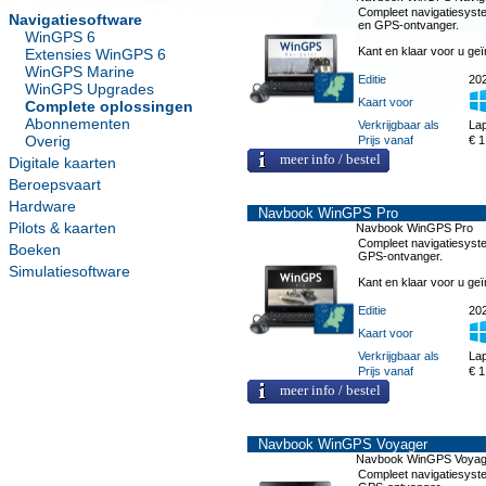
Compleet navigatiesyst
Navigatiesoftware
en GPS-ontvanger.
WinGPS 6
Kant en klaar voor u geï
Extensies WinGPS 6
WinGPS Marine
Editie
20
WinGPS Upgrades
Kaart voor
Complete oplossingen
Abonnementen
Verkrijgbaar als
Lap
Overig
Prijs vanaf
€ 1
meer info / bestel
Digitale kaarten
Beroepsvaart
Hardware
Navbook WinGPS Pro
Pilots & kaarten
Navbook WinGPS Pro
Compleet navigatiesyst
Boeken
GPS-ontvanger.
Simulatiesoftware
Kant en klaar voor u geï
Editie
20
Kaart voor
Verkrijgbaar als
Lap
Prijs vanaf
€ 1
meer info / bestel
Navbook WinGPS Voyager
Navbook WinGPS Voyag
Compleet navigatiesyst