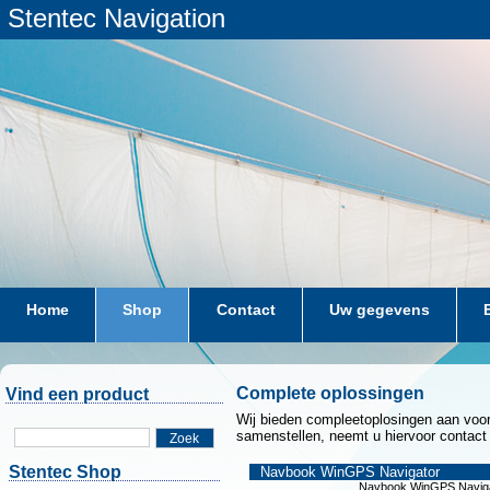
Stentec Navigation
Home
Shop
Contact
Uw gegevens
Complete oplossingen
Vind een product
Wij bieden compleetoplosingen aan voo
samenstellen, neemt u hiervoor contact
Zoek
Stentec Shop
Navbook WinGPS Navigator
Navbook WinGPS Navig