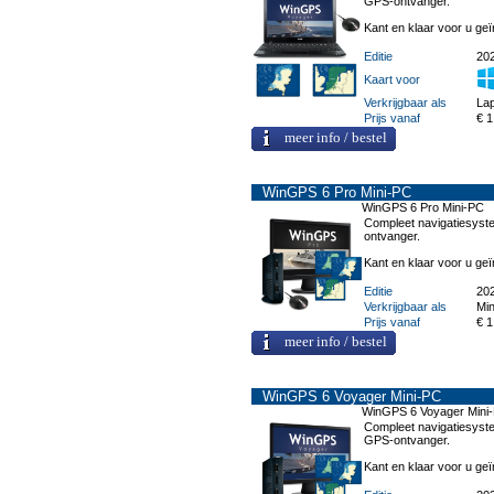
GPS-ontvanger.
Kant en klaar voor u geï
Editie
20
Kaart voor
Verkrijgbaar als
Lap
Prijs vanaf
€ 1
meer info / bestel
WinGPS 6 Pro Mini-PC
WinGPS 6 Pro Mini-PC
Compleet navigatiesyste
ontvanger.
Kant en klaar voor u geï
Editie
20
Verkrijgbaar als
Min
Prijs vanaf
€ 1
meer info / bestel
WinGPS 6 Voyager Mini-PC
WinGPS 6 Voyager Mini
Compleet navigatiesyste
GPS-ontvanger.
Kant en klaar voor u geï