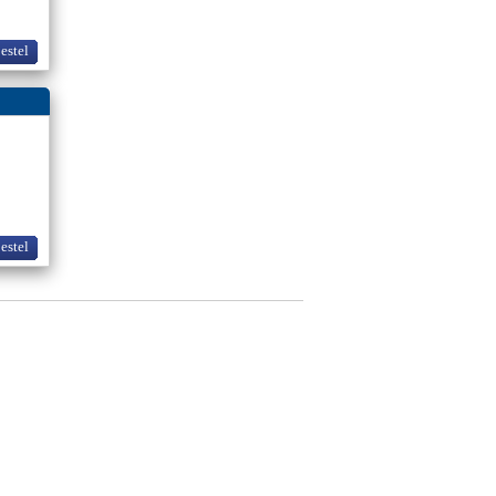
bestel
bestel