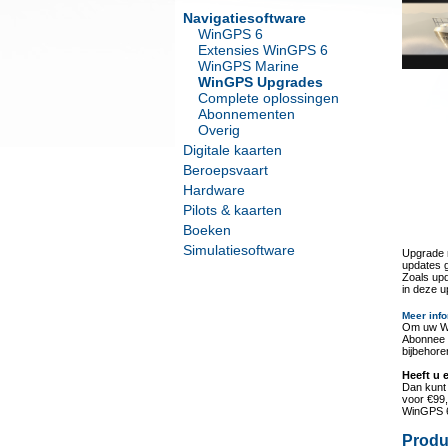
Navigatiesoftware
WinGPS 6
Extensies WinGPS 6
WinGPS Marine
WinGPS Upgrades
Complete oplossingen
Abonnementen
Overig
Digitale kaarten
Beroepsvaart
Hardware
Pilots & kaarten
Boeken
Simulatiesoftware
Upgrade n
updates 
Zoals upd
in deze 
Meer info
Om uw Wi
Abonnee 
bijbehore
Heeft u 
Dan kunt
voor €99,
WinGPS 6,
Produ