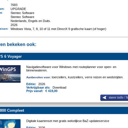
7683
aam
:
UPGRADE
nt
:
Stentec Software
:
Stentec Software
Nederlands, Engels en Duits.
2026
eisen
:
Windows Vista, 7, 8, 10 of 11 met DirectX 9 grafische kaart (of hoger)
en bekeken ook:
S 6 Voyager
Navigatiesoftware voor Windows met routeplanner voor open- en
binnenwateren.
toerzeilers, kustzeilers, verre reizen en wedstrijden.
Aanbevolen voor:
Editie:
2026
Verkrijgbaar als:
Download
Prijs vanaf:
€ 419,00
meer info / 
800 Compleet
Digitale kaartenset met gratis wekelijkse BaZ-updateservice
Editie:
2026