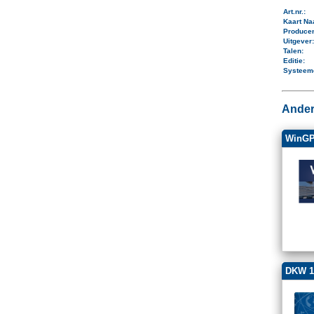
Art.nr.
:
Kaart N
Produce
Uitgever
Talen
:
Editie:
Systeem
Ander
WinGP
DKW 1