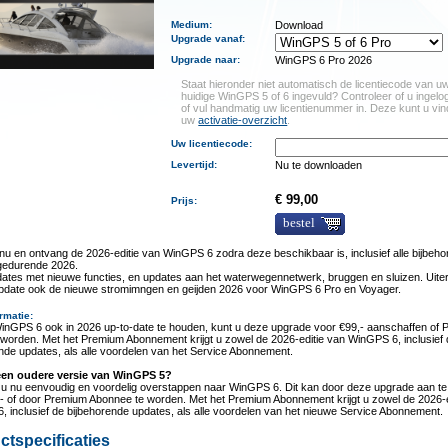
Medium
:
Download
Upgrade vanaf
:
Upgrade naar
:
WinGPS 6 Pro 2026
Staat hieronder niet automatisch de licentiecode van u
huidige WinGPS 5 of 6 ingevuld? Controleer of u ingelo
of vul handmatig uw licentienummer in. Deze kunt u vin
uw
activatie-overzicht
.
Uw licentiecode:
Levertijd
:
Nu te downloaden
€ 99,00
Prijs:
bestel
u en ontvang de 2026-editie van WinGPS 6 zodra deze beschikbaar is, inclusief alle bijbeh
gedurende 2026.
ates met nieuwe functies, en updates aan het waterwegennetwerk, bruggen en sluizen. Uiter
update ook de nieuwe stromimngen en geijden 2026 voor WinGPS 6 Pro en Voyager.
rmatie
:
nGPS 6 ook in 2026 up-to-date te houden, kunt u deze upgrade voor €99,- aanschaffen of
worden. Met het Premium Abonnement krijgt u zowel de 2026-editie van WinGPS 6, inclusief
nde updates, als alle voordelen van het Service Abonnement.
een oudere versie van WinGPS 5?
 u nu eenvoudig en voordelig overstappen naar WinGPS 6. Dit kan door deze upgrade aan te
- of door Premium Abonnee te worden. Met het Premium Abonnement krijgt u zowel de 2026-e
 inclusief de bijbehorende updates, als alle voordelen van het nieuwe Service Abonnement.
ctspecificaties