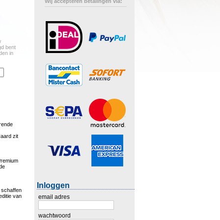
Wij accepteren betalingen via:
w
gd bent
den in
orende
aard zit
 Premium
 de
Inloggen
 schaffen
ditie van
email adres
wachtwoord