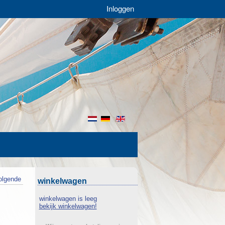
Inloggen
nl
de
en
olgende
winkelwagen
winkelwagen is leeg
bekijk winkelwagen!