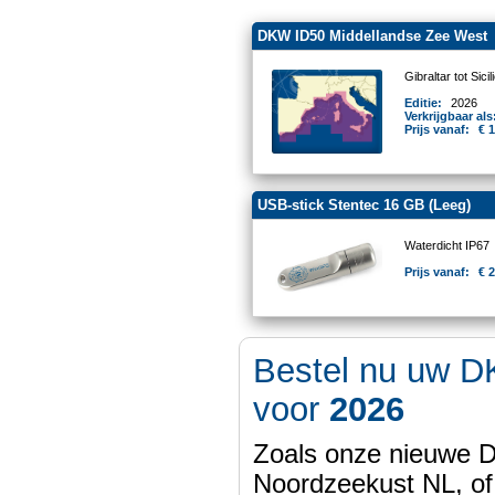
DKW ID50 Middellandse Zee West
Gibraltar tot Sicil
Editie:
2026
Verkrijgbaar als
Prijs vanaf:
€ 
USB-stick Stentec 16 GB (Leeg)
Waterdicht IP67
Prijs vanaf:
€ 
Bestel nu uw D
voor
2026
Zoals onze nieuwe
Noordzeekust NL, of