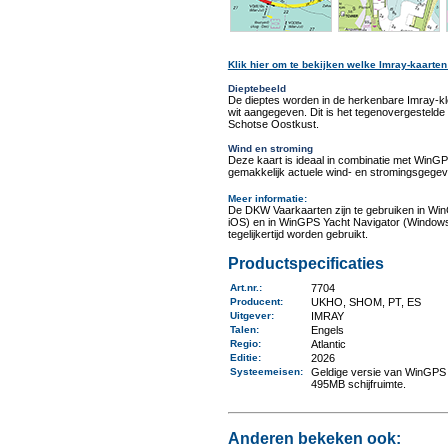
Klik hier om te bekijken welke Imray-kaarten
Dieptebeeld
De dieptes worden in de herkenbare Imray-k
wit aangegeven. Dit is het tegenovergestel
Schotse Oostkust.
Wind en stroming
Deze kaart is ideaal in combinatie met Win
gemakkelijk actuele wind- en stromingsgegev
Meer informatie
:
De DKW Vaarkaarten zijn te gebruiken in Wi
iOS) en in WinGPS Yacht Navigator (Windows
tegelijkertijd worden gebruikt.
Productspecificaties
Art.nr.
:
7704
Producent
:
UKHO, SHOM, PT, ES
Uitgever
:
IMRAY
Talen
:
Engels
Regio
:
Atlantic
Editie:
2026
Systeemeisen
:
Geldige versie van WinGPS 
495MB schijfruimte.
Anderen bekeken ook: