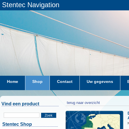
Stentec Navigation
Home
Shop
Contact
Uw gegevens
terug naar overzicht
Vind een product
Zoek
Stentec Shop