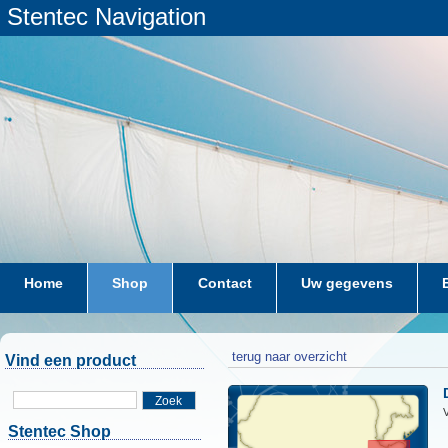
Stentec Navigation
Home
Shop
Contact
Uw gegevens
terug naar overzicht
Vind een product
Zoek
Stentec Shop