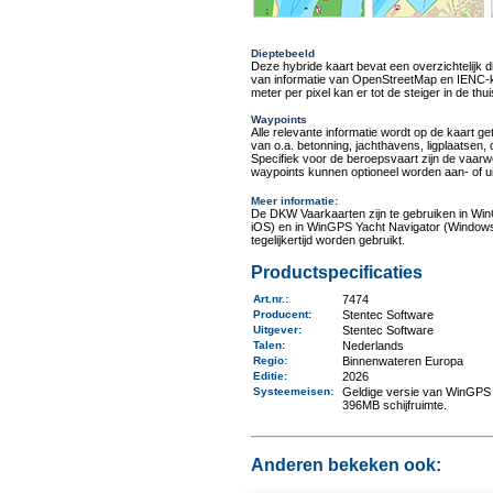
Dieptebeeld
Deze hybride kaart bevat een overzichtelijk d
van informatie van OpenStreetMap en IENC-ka
meter per pixel kan er tot de steiger in de t
Waypoints
Alle relevante informatie wordt op de kaart g
van o.a. betonning, jachthavens, ligplaatsen
Specifiek voor de beroepsvaart zijn de vaa
waypoints kunnen optioneel worden aan- of ui
Meer informatie
:
De DKW Vaarkaarten zijn te gebruiken in Wi
iOS) en in WinGPS Yacht Navigator (Windows
tegelijkertijd worden gebruikt.
Productspecificaties
Art.nr.
:
7474
Producent
:
Stentec Software
Uitgever
:
Stentec Software
Talen
:
Nederlands
Regio
:
Binnenwateren Europa
Editie:
2026
Systeemeisen
:
Geldige versie van WinGPS 
396MB schijfruimte.
Anderen bekeken ook: