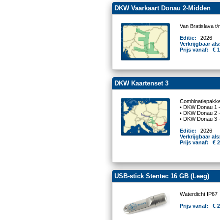
DKW Vaarkaart Donau 2-Midden
Van Bratislava t
Editie:
2026
Verkrijgbaar als
Prijs vanaf:
€ 
DKW Kaartenset 3
Combinatiepakke
• DKW Donau 1 
• DKW Donau 2 
• DKW Donau 3 
Editie:
2026
Verkrijgbaar als
Prijs vanaf:
€ 
USB-stick Stentec 16 GB (Leeg)
Waterdicht IP67
Prijs vanaf:
€ 