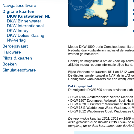
Navigatiesoftware
Digitale kaarten
DKW Kustwateren NL
DKW Binnenwater
DKW Internationaal
DKW Imray
DKW Delius Klasing
NV-Verlag
Beroepsvaart
Met de DKW 1800-serie Compleet beschikt u o
Nederlandse kustwateren, inclusief de vert
Hardware
worden geïnstalleerd.
Pilots & kaarten
Dankzij de mogelijkheid om de kaart op zowel
Boeken
altijd de meest recente informatie bij de hand.
Simulatiesoftware
Bij de Waddenzee-kaarten 1811 en 1812 wor
De dieptes worden zowel in NAP als in LAT g
Handig voor wadvaarders die een wantij-overs
Dekkingsgebied
De volgende DKW1800 series bevinden zich i
• DKW 1805 Oosterschelde: Veerse Meer en
• DKW 1807 Zoommeer, Volkerak, Spui, Haring
• DKW 1820 IJsselmeer: Markermeer, Ketel
• DKW 1811 Waddenzee West: Waddenzee W
• DKW 1812 Waddenzee Oost: Waddenzee O
De voormalige kaarten 1801, 1803 en 1809 wo
deze gebieden is de nieuwe
DKW 1600+
besc
complete, up-to-date kaartenset voor de Ned