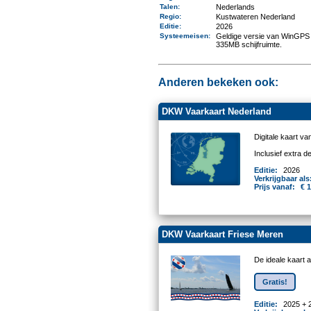
Talen
:
Nederlands
Regio
:
Kustwateren Nederland
Editie:
2026
Systeemeisen
:
Geldige versie van WinGPS 
335MB schijfruimte.
Anderen bekeken ook:
DKW Vaarkaart Nederland
Digitale kaart v
Inclusief extra 
Editie:
2026
Verkrijgbaar als
Prijs vanaf:
€ 
DKW Vaarkaart Friese Meren
De ideale kaart 
Gratis!
Editie:
2025 + 