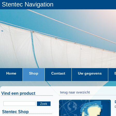
Stentec Navigation
Home
Shop
Contact
Uw gegevens
terug naar overzicht
Vind een product
Zoek
D
Stentec Shop