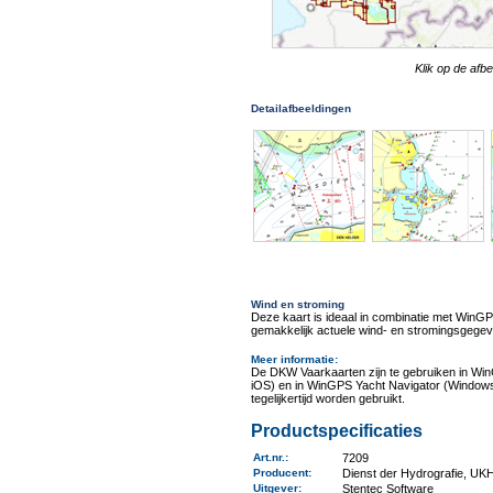
Klik op de afb
Detailafbeeldingen
Wind en stroming
Deze kaart is ideaal in combinatie met Win
gemakkelijk actuele wind- en stromingsgegev
Meer informatie
:
De DKW Vaarkaarten zijn te gebruiken in Wi
iOS) en in WinGPS Yacht Navigator (Windows
tegelijkertijd worden gebruikt.
Productspecificaties
Art.nr.
:
7209
Producent
:
Dienst der Hydrografie, U
Uitgever
:
Stentec Software