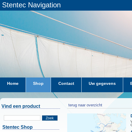
Stentec Navigation
Home
Shop
Contact
Uw gegevens
terug naar overzicht
Vind een product
Zoek
Stentec Shop