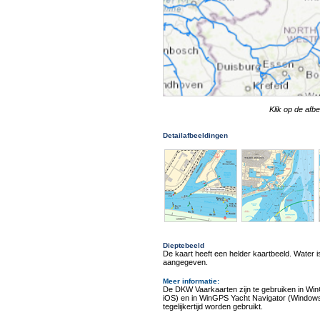
Klik op de afb
Detailafbeeldingen
Dieptebeeld
De kaart heeft een helder kaartbeeld. Water is
aangegeven.
Meer informatie
:
De DKW Vaarkaarten zijn te gebruiken in Wi
iOS) en in WinGPS Yacht Navigator (Windows
tegelijkertijd worden gebruikt.