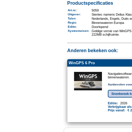
Productspecificaties
Art.nr.
:
5059
Uitgever
:
Stentec namens Delius Klas
Talen
:
Nederlands, Engels, Duits 
Regio
:
Binnenwateren Europa
Editie:
Doorlopend
Systeemeisen
:
Geldige versie van WinGPS 
222MB schijfruimte.
Anderen bekeken ook:
WinGPS 6 Pro
Navigatiesoftwa
binnenwateren.
Aanbevolen voor
Sneekweek-ko
Editie:
2026
Verkrijgbaar als
Prijs vanaf:
€ 