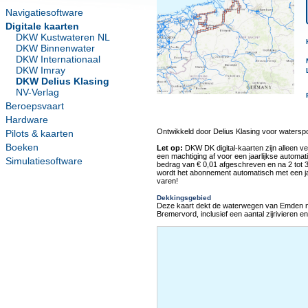
Navigatiesoftware
Digitale kaarten
DKW Kustwateren NL
DKW Binnenwater
DKW Internationaal
DKW Imray
DKW Delius Klasing
NV-Verlag
Beroepsvaart
Hardware
Ontwikkeld door Delius Klasing voor watersp
Pilots & kaarten
Boeken
Let op:
DKW DK digital-kaarten zijn alleen ve
een machtiging af voor een jaarlijkse automat
Simulatiesoftware
bedrag van € 0,01 afgeschreven en na 2 tot 
wordt het abonnement automatisch met een jaar
varen!
Dekkingsgebied
Deze kaart dekt de waterwegen van Emden n
Bremervord, inclusief een aantal zijrivieren e