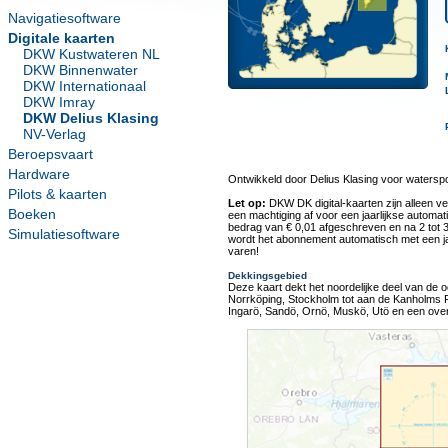
Navigatiesoftware
Digitale kaarten
DKW Kustwateren NL
DKW Binnenwater
DKW Internationaal
DKW Imray
DKW Delius Klasing
NV-Verlag
Beroepsvaart
Hardware
Ontwikkeld door Delius Klasing voor watersp
Pilots & kaarten
Let op:
DKW DK digital-kaarten zijn alleen ve
Boeken
een machtiging af voor een jaarlijkse automat
bedrag van € 0,01 afgeschreven en na 2 tot 
Simulatiesoftware
wordt het abonnement automatisch met een jaar
varen!
Dekkingsgebied
Deze kaart dekt het noordelijke deel van de
Norrköping, Stockholm tot aan de Kanholms Fj
Ingarö, Sandö, Ornö, Muskö, Utö en een over