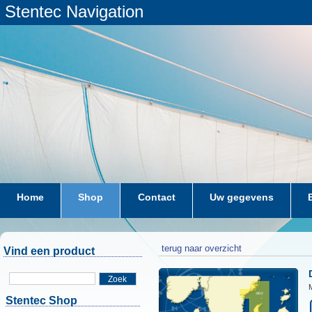
Stentec Navigation
Home
Shop
Contact
Uw gegevens
terug naar overzicht
Vind een product
Zoek
M
Stentec Shop