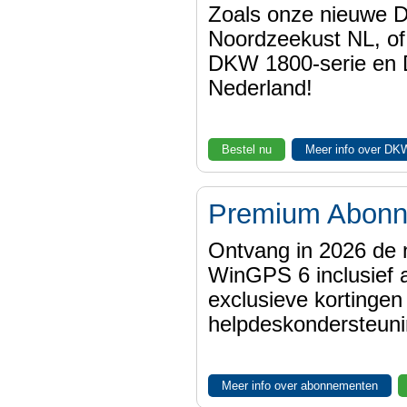
Zoals onze nieuwe
Noordzeekust NL, of
DKW 1800-serie en
Nederland!
Bestel nu
Meer info over DK
Premium Abon
Ontvang in 2026 de 
WinGPS 6 inclusief a
exclusieve kortinge
helpdeskondersteuni
Meer info over abonnementen