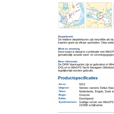
Dieptebeeld
De heldere dieptekleuren zijn hetzelfde als
kaarten goed op elkaar aansluiten. Diep wate
Wind en stroming
Deze kaart is ideaal in combinatie met Win
gemakkelijk actuele wind- en stromingsgegev
Meer informatie
:
De DKW Vaarkaarten zijn te gebruiken in Wi
iOS) en in WinGPS Yacht Navigator (Windows
tegelijkertijd worden gebruikt.
Productspecificaties
Art.nr.
:
5012
Uitgever
:
Stentec namens Delius Klas
Talen
:
Nederlands, Engels, Duits 
Regio
:
Oostzee
Editie:
Doorlopend
Systeemeisen
:
Geldige versie van WinGPS 
222MB schijfruimte.