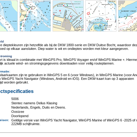
eld
e dieptekleuren zijn hetzelfde als bij de DKW 1800-serie en DKW Duitse Bocht, waardoor de
oed op elkaar aansluiten. Diep water is wit en ondieptes worden met kleur aangegeven.
stroming
rt is ideaal in combinatie met WinGPS Pro, WinGPS Voyager en/of WinGPS Marine +. Hierme
jk actuele wind- en stromingsgegevens downloaden voor veilig routeplannen.
rmatie
:
aarkaarten zijn te gebruiken in WinGPS 5 en 6 (voor Windows), in WinGPS Marine (voor An
in WinGPS Yacht Navigator (Windows, Android en iOS). Een DKW-kaart kan op 3 apparaten
tijd worden gebruikt.
ctspecificaties
5006
:
Stentec namens Delius Klasing
Nederlands, Engels, Duits en Deens.
Oostzee
Doorlopend
eisen
:
Geldige versie van WinGPS Yacht Navigator, WinGPS Marine of WinGPS 6 -2025 of 
222MB schijfruimte.