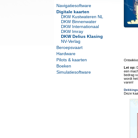
Navigatiesoftware
Digitale kaarten
DKW Kustwateren NL
DKW Binnenwater
DKW Internationaal
DKW Imray
DKW Delius Klasing
NV-Verlag
Beroepsvaart
Hardware
Pilots & kaarten
Ontwikke
Boeken
Let op:
D
een macht
Simulatiesoftware
bedrag va
wordt het
varen!
Dekkings
Deze kaar