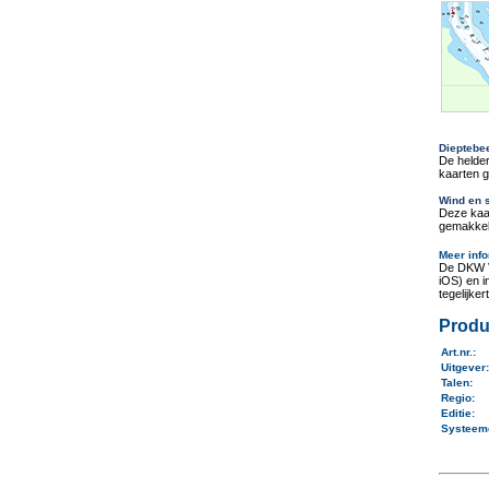
Dieptebe
De helder
kaarten g
Wind en 
Deze kaa
gemakkeli
Meer info
De DKW V
iOS) en 
tegelijker
Produ
Art.nr.
:
Uitgever
Talen
:
Regio
:
Editie:
Systeem