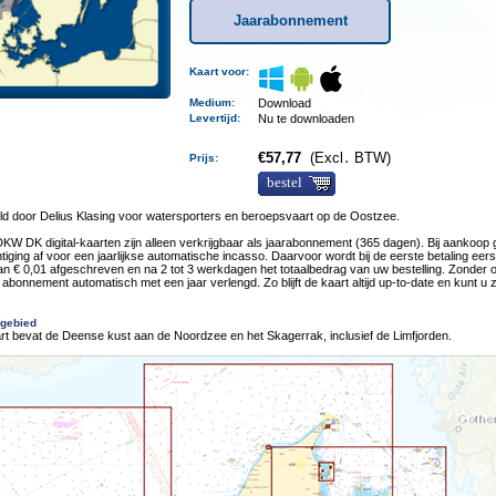
Jaarabonnement
Kaart voor:
Medium
:
Download
Levertijd
:
Nu te downloaden
€
57,77
(Excl․ BTW)
Prijs:
bestel
ld door Delius Klasing voor watersporters en beroepsvaart op de Oostzee.
KW DK digital-kaarten zijn alleen verkrijgbaar als jaarabonnement (365 dagen). Bij aankoop 
iging af voor een jaarlijkse automatische incasso. Daarvoor wordt bij de eerste betaling eer
n € 0,01 afgeschreven en na 2 tot 3 werkdagen het totaalbedrag van uw bestelling. Zonder 
 abonnement automatisch met een jaar verlengd. Zo blijft de kaart altijd up-to-date en kunt u
gebied
t bevat de Deense kust aan de Noordzee en het Skagerrak, inclusief de Limfjorden.