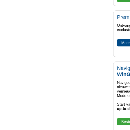
Prem
Ontvang
exclusi
Meer
Navig
WinG
Navigee
nieuwst
vernieu
Mode en
Start v
up-to-d
Best