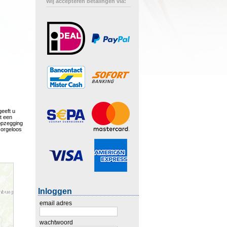
Wij accepteren betalingen via:
geeft u
st een
opzegging
 zorgeloos
Inloggen
email adres
wachtwoord