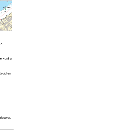
ze
e kunt u
droid en
nieuwer.