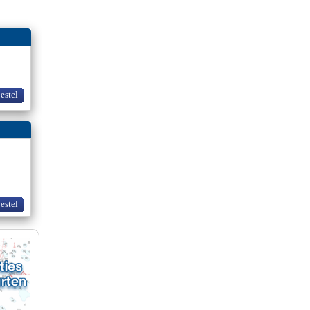
bestel
bestel