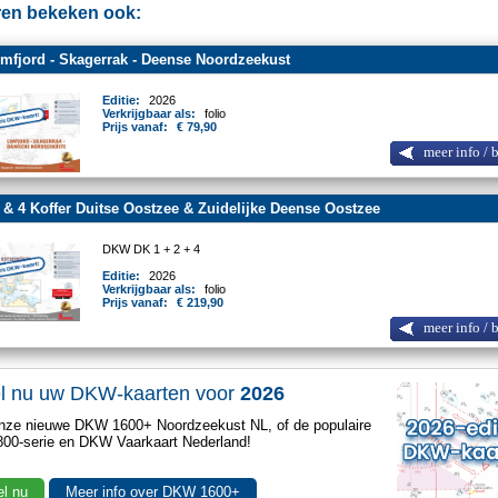
en bekeken ook:
mfjord - Skagerrak - Deense Noordzeekust
Editie:
2026
Verkrijgbaar als:
folio
Prijs vanaf:
€ 79,90
meer info / 
 & 4 Koffer Duitse Oostzee & Zuidelijke Deense Oostzee
DKW DK 1 + 2 + 4
Editie:
2026
Verkrijgbaar als:
folio
Prijs vanaf:
€ 219,90
meer info / 
el nu uw DKW-kaarten voor
2026
nze nieuwe DKW 1600+ Noordzeekust NL, of de populaire
00-serie en DKW Vaarkaart Nederland!
el nu
Meer info over DKW 1600+