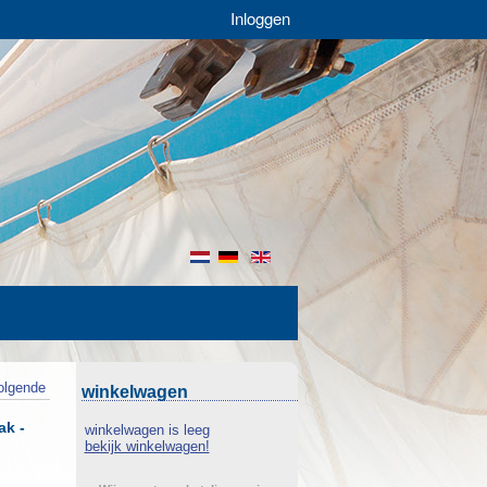
Inloggen
nl
de
en
olgende
winkelwagen
ak -
winkelwagen is leeg
bekijk winkelwagen!