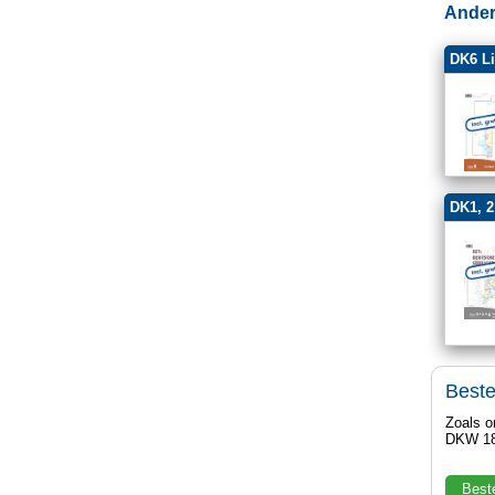
Ander
DK6 Li
DK1, 2
Best
Zoals o
DKW 18
Best