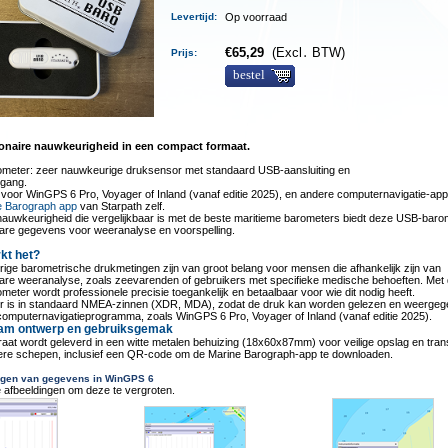
Levertijd
:
Op voorraad
€
65,29
(Excl․ BTW)
Prijs:
bestel
onaire nauwkeurigheid in een compact formaat.
meter: zeer nauwkeurige druksensor met standaard USB-aansluiting en
gang.
voor WinGPS 6 Pro, Voyager of Inland (vanaf editie 2025), en andere computernavigatie-app
e Barograph app
van Starpath zelf.
nauwkeurigheid die vergelijkbaar is met de beste maritieme barometers biedt deze USB-baro
are gegevens voor weeranalyse en voorspelling.
kt het?
ge barometrische drukmetingen zijn van groot belang voor mensen die afhankelijk zijn van
are weeranalyse, zoals zeevarenden of gebruikers met specifieke medische behoeften. Met
eter wordt professionele precisie toegankelijk en betaalbaar voor wie dit nodig heeft.
er is in standaard NMEA-zinnen (XDR, MDA), zodat de druk kan worden gelezen en weerge
computernavigatieprogramma, zoals WinGPS 6 Pro, Voyager of Inland (vanaf editie 2025).
am ontwerp en gebruiksgemak
aat wordt geleverd in een witte metalen behuizing (18x60x87mm) voor veilige opslag en tran
ere schepen, inclusief een QR-code om de Marine Barograph-app te downloaden.
ngen van gegevens in WinGPS 6
e afbeeldingen om deze te vergroten.