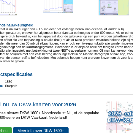
nde nauwkeurigheid
aat is nauwkeuriger dan ± 1,5 mb over het volledige bereik van oceaan- of landdruk bij
temperaturen, en over het algemeen beter dan dat op hoogtes onder 600 meter. Als er echt
gere druk bekend is, kan het apparaat door de gebruiker op één punt worden gekalibreerd 
en offset die van toepassing is op alle druk) of als er twee precieze waarden bekend zijn bij 
en die meer dan 30 mb uit elkaar liggen, kan er ook een tweepuntskalibratie worden ingevoe
ng toevoegt aan de kalibratiegegevens. Bovendien is er altijd de optie om terug te keren naar 
alibratie, ingesteld met betrekking tot twee NIST-traceerbare normen. Of men kan ervoor ki
fset te bekijken met een vast bedrag dat is ingesteld in de Marine Barograph of nav-app, zon
e van de sensor zelf te beïnvloeden. Met bekende hoogte kunt u ervoor kiezen om de zeenive
uk weer te geven.
ctspecificaties
1560
nt
:
Starpath
el nu uw DKW-kaarten voor
2026
nze nieuwe DKW 1600+ Noordzeekust NL, of de populaire
00-serie en DKW Vaarkaart Nederland!
el nu
Meer info over DKW 1600+