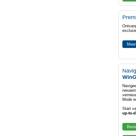
Prem
Ontvang
exclusi
Meer
Navig
WinG
Navigee
nieuwst
vernieu
Mode en
Start v
up-to-d
Best