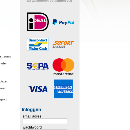
Wij accepteren betalingen via:
s, zoals
meter
 deze
geven
sport
Inloggen
email adres
wachtwoord