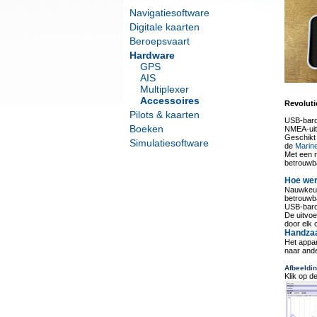
Navigatiesoftware
Digitale kaarten
Beroepsvaart
Hardware
GPS
AIS
Multiplexer
Accessoires
Revoluti
Pilots & kaarten
USB-baro
Boeken
NMEA-uit
Geschikt 
Simulatiesoftware
de
Marin
Met een 
betrouwb
Hoe wer
Nauwkeuri
betrouwb
USB-barom
De uitvo
door elk 
Handza
Het appar
naar and
Afbeeldi
Klik op d