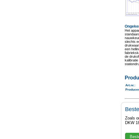
Ongeke
Het appar
standaard
nauwkeuri
slechts e
drukwaard
een helli
fabrieksk
de drukof
kalibrati
stationdr
Produ
Art.nr.
:
Produce
Best
Zoals o
DKW 18
Best