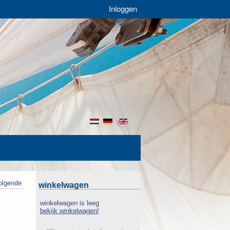
Inloggen
nl
de
en
olgende
winkelwagen
winkelwagen is leeg
bekijk winkelwagen!