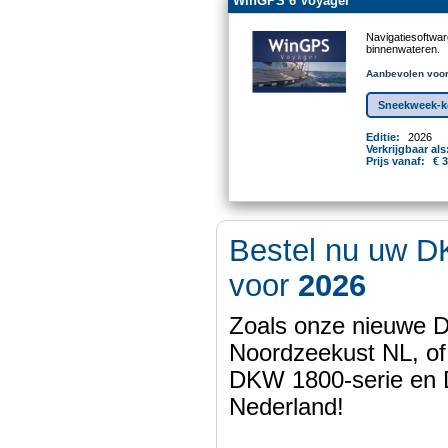
WinGPS 6 Voyager
Navigatiesoftwa
binnenwateren.
Aanbevolen voor
Sneekweek-ko
Editie:
2026
Verkrijgbaar als
Prijs vanaf:
€ 
Bestel nu uw D
voor
2026
Zoals onze nieuwe
Noordzeekust NL, of
DKW 1800-serie en
Nederland!