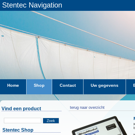
Stentec Navigation
Home
Shop
Contact
Uw gegevens
terug naar overzicht
Vind een product
Zoek
K
Stentec Shop