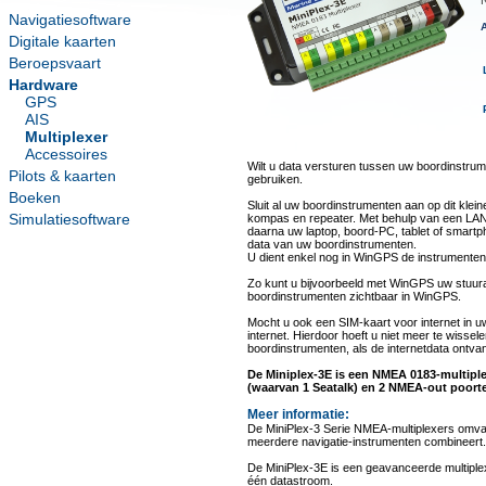
N
Navigatiesoftware
A
Digitale kaarten
Beroepsvaart
Hardware
GPS
AIS
Multiplexer
Accessoires
Wilt u data versturen tussen uw boordinstrum
Pilots & kaarten
gebruiken.
Boeken
Sluit al uw boordinstrumenten aan op dit klein
Simulatiesoftware
kompas en repeater. Met behulp van een LAN-k
daarna uw laptop, boord-PC, tablet of smartph
data van uw boordinstrumenten.
U dient enkel nog in WinGPS de instrumenten 
Zo kunt u bijvoorbeeld met WinGPS uw stuura
boordinstrumenten zichtbaar in WinGPS.
Mocht u ook een SIM-kaart voor internet in uw
internet. Hierdoor hoeft u niet meer te wisse
boordinstrumenten, als de internetdata ontvan
De Miniplex-3E is een NMEA 0183-multipl
(waarvan 1 Seatalk) en 2 NMEA-out poort
Meer informatie:
De MiniPlex-3 Serie NMEA-multiplexers omva
meerdere navigatie-instrumenten combineert.
De MiniPlex-3E is een geavanceerde multipl
één datastroom.