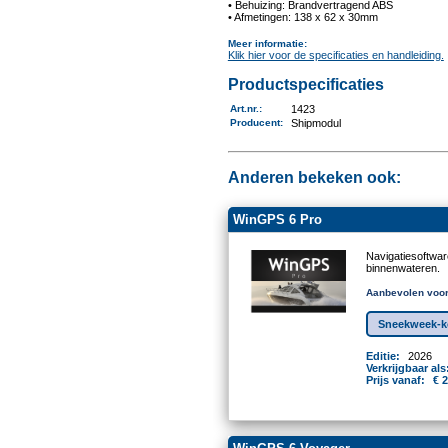
• Behuizing: Brandvertragend ABS
• Afmetingen: 138 x 62 x 30mm
Meer informatie
:
Klik hier voor de specificaties en handleiding.
Productspecificaties
Art.nr.
:
1423
Producent
:
Shipmodul
Anderen bekeken ook:
WinGPS 6 Pro
Navigatiesoftwa
binnenwateren.
Aanbevolen voor
Sneekweek-ko
Editie:
2026
Verkrijgbaar als
Prijs vanaf:
€ 