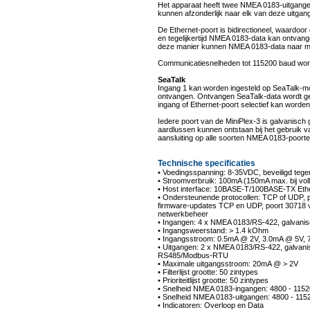
Het apparaat heeft twee NMEA 0183-uitgang
kunnen afzonderlijk naar elk van deze uitga
De Ethernet-poort is bidirectioneel, waardo
en tegelijkertijd NMEA 0183-data kan ontvan
deze manier kunnen NMEA 0183-data naar me
Communicatiesnelheden tot 115200 baud wor
SeaTalk
Ingang 1 kan worden ingesteld op SeaTalk-
ontvangen. Ontvangen SeaTalk-data wordt ge
ingang of Ethernet-poort selectief kan word
Iedere poort van de MiniPlex-3 is galvanisch 
aardlussen kunnen ontstaan bij het gebruik v
aansluiting op alle soorten NMEA 0183-poort
Technische specificaties
• Voedingsspanning: 8-35VDC, beveiligd teg
• Stroomverbruik: 100mA (150mA max. bij voll
• Host interface: 10BASE-T/100BASE-TX Eth
• Ondersteunende protocollen: TCP of UDP, 
firmware-updates TCP en UDP, poort 30718 
netwerkbeheer
• Ingangen: 4 x NMEA 0183/RS-422, galvanis
• Ingangsweerstand: > 1.4 kOhm
• Ingangsstroom: 0.5mA @ 2V, 3.0mA @ 5V,
• Uitgangen: 2 x NMEA 0183/RS-422, galvani
RS485/Modbus-RTU
• Maximale uitgangsstroom: 20mA @ > 2V
• Filterlijst grootte: 50 zintypes
• Prioriteitlijst grootte: 50 zintypes
• Snelheid NMEA 0183-ingangen: 4800 - 115
• Snelheid NMEA 0183-uitgangen: 4800 - 115
• Indicatoren: Overloop en Data