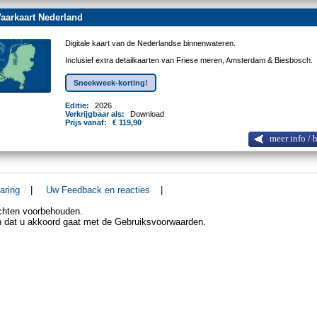
aarkaart Nederland
Digitale kaart van de Nederlandse binnenwateren.
Inclusief extra detailkaarten van Friese meren, Amsterdam & Biesbosch.
Sneekweek-korting!
Editie:
2026
Verkrijgbaar als:
Download
Prijs vanaf:
€ 119,90
meer info / 
aring
|
Uw Feedback en reacties
|
echten voorbehouden.
an dat u akkoord gaat met de Gebruiksvoorwaarden.