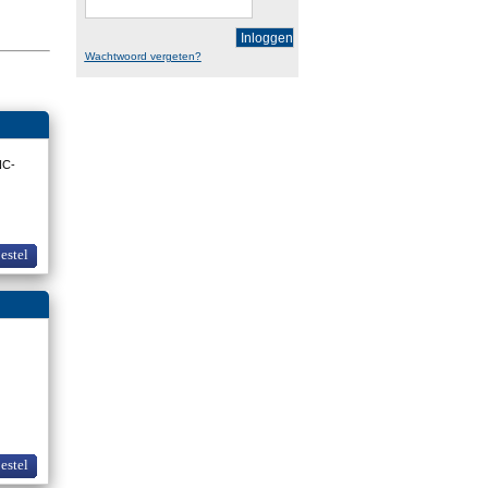
Inloggen
Wachtwoord vergeten?
NC-
bestel
bestel