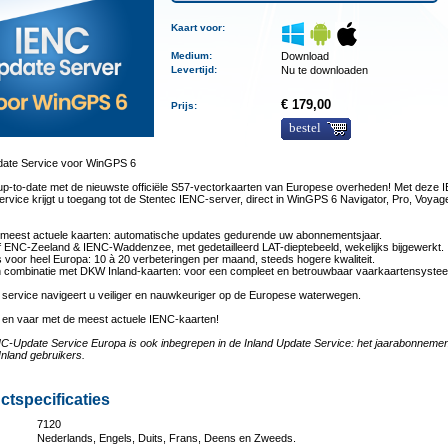
Kaart voor:
Medium
:
Download
Levertijd
:
Nu te downloaden
€ 179,00
Prijs:
bestel
ate Service voor WinGPS 6
ijd up-to-date met de nieuwste officiële S57-vectorkaarten van Europese overheden! Met deze
rvice krijgt u toegang tot de Stentec IENC-server, direct in WinGPS 6 Navigator, Pro, Voyag
de meest actuele kaarten: automatische updates gedurende uw abonnementsjaar.
ef ENC-Zeeland & IENC-Waddenzee, met gedetailleerd LAT-dieptebeeld, wekelijks bijgewerkt.
 voor heel Europa: 10 à 20 verbeteringen per maand, steeds hogere kwaliteit.
 in combinatie met DKW Inland-kaarten: voor een compleet en betrouwbaar vaarkaartensyste
 service navigeert u veiliger en nauwkeuriger op de Europese waterwegen.
u en vaar met de meest actuele IENC-kaarten!
C-Update Service Europa is ook inbegrepen in de Inland Update Service: het jaarabonnemen
nland gebruikers.
ctspecificaties
7120
Nederlands, Engels, Duits, Frans, Deens en Zweeds.