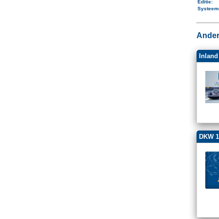
Editie:
Systeem
Ander
Inland
DKW 1