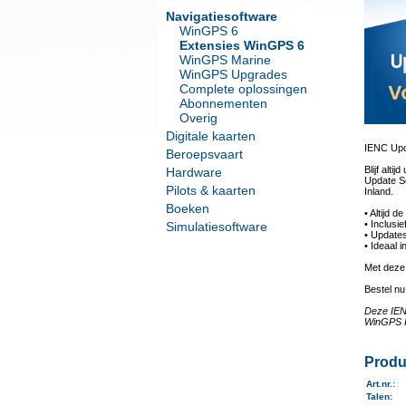
Navigatiesoftware
WinGPS 6
Extensies WinGPS 6
WinGPS Marine
WinGPS Upgrades
Complete oplossingen
Abonnementen
Overig
Digitale kaarten
IENC Upd
Beroepsvaart
Blijf alt
Hardware
Update Se
Pilots & kaarten
Inland.
Boeken
• Altijd 
• Inclusi
Simulatiesoftware
• Updates
• Ideaal
Met deze
Bestel n
Deze IEN
WinGPS I
Produ
Art.nr.
:
Talen
: