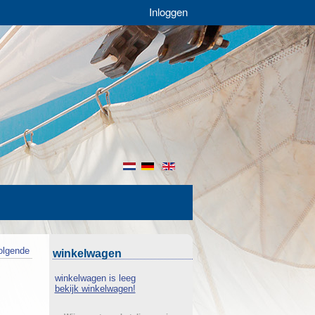
Inloggen
nl
de
en
olgende
winkelwagen
winkelwagen is leeg
bekijk winkelwagen!