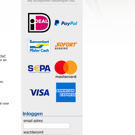
Wij accepteren betalingen via:
 IENC
er en
em.
t voor
Inloggen
email adres
wachtwoord