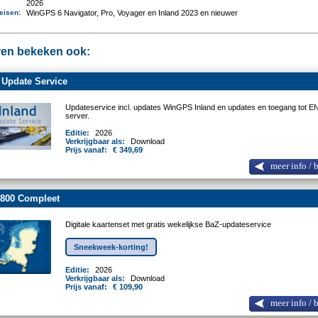
2026
eisen
:
WinGPS 6 Navigator, Pro, Voyager en Inland 2023 en nieuwer
en bekeken ook:
 Update Service
Updateservice incl. updates WinGPS Inland en updates en toegang tot E
server.
Editie:
2026
Verkrijgbaar als:
Download
Prijs vanaf:
€ 349,69
meer info / 
800 Compleet
Digitale kaartenset met gratis wekelijkse BaZ-updateservice
Sneekweek-korting!
Editie:
2026
Verkrijgbaar als:
Download
Prijs vanaf:
€ 109,90
meer info / 