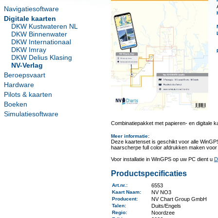
Navigatiesoftware
Digitale kaarten
DKW Kustwateren NL
DKW Binnenwater
DKW Internationaal
DKW Imray
DKW Delius Klasing
NV-Verlag
Beroepsvaart
Hardware
Pilots & kaarten
Boeken
Simulatiesoftware
Combinatiepakket met papieren- en digitale k
Meer informatie
:
Deze kaartenset is geschikt voor alle WinGP
haarscherpe full color afdrukken maken voor
Voor installatie in WinGPS op uw PC dient u
D
Productspecificaties
Art.nr.
:
6553
Kaart Naam
:
NV NO3
Producent
:
NV Chart Group GmbH
Talen
:
Duits/Engels
Regio
:
Noordzee