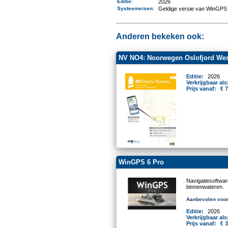
Editie:
2026
Systeemeisen
:
Geldige versie van WinGPS 
Anderen bekeken ook:
NV NO4: Noorwegen Oslofjord West 
Editie:
2026
Verkrijgbaar als
Prijs vanaf:
€ 
WinGPS 6 Pro
Navigatiesoftwa
binnenwateren.
Aanbevolen voor
Editie:
2026
Verkrijgbaar als
Prijs vanaf:
€ 