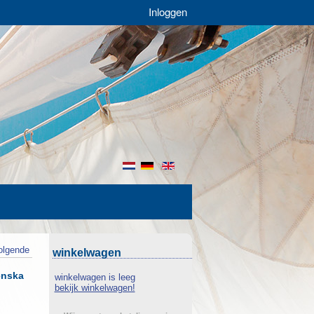
Inloggen
nl
de
en
olgende
winkelwagen
enska
winkelwagen is leeg
bekijk winkelwagen!