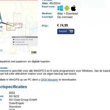
Atlas: 45x32cm
Kaart voor:
Medium
:
Atlas + Download
Levertijd
:
Op voorraad
€ 74,99
Prijs:
bestel
epakket met papieren- en digitale kaarten.
rmatie
:
rtenset is geschikt voor alle WinGPS 5 en 6-serie programma's voor Windows. Van de kaart
rpe full color afdrukken maken voor uw eigen backup aan boord.
allatie in WinGPS op uw PC dient u
DKW Manager
te downloaden.
ctspecificaties
6552
aam
:
NV NO2
nt
:
NV Chart Group GmbH
Duits/Engels
Noordzee