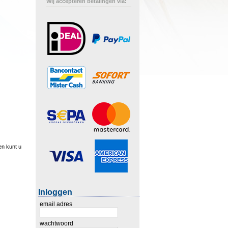
Wij accepteren betalingen via:
en kunt u
Inloggen
email adres
wachtwoord