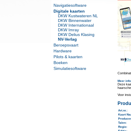
Navigatiesoftware
Digitale kaarten
DKW Kustwateren NL
DKW Binnenwater
DKW Internationaal
DKW Imray
DKW Delius Klasing
NV-Verlag
Beroepsvaart
Hardware
Pilots & kaarten
Boeken
Simulatiesoftware
Combinati
Meer info
Deze kaa
haarsche
Voor inst
Produ
Art.nr.
:
Kaart N
Produce
Talen
:
Regio
:
Editie: