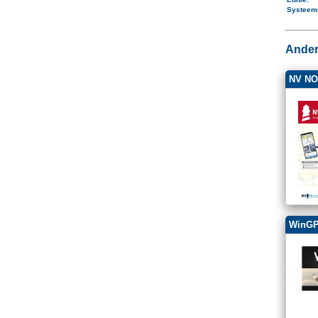
Systeem
Ander
NV NO1
WinGP