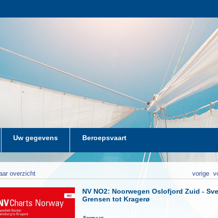
Uw gegevens
Beroepsvaart
aar overzicht
vorige
v
NV NO2: Noorwegen Oslofjord Zuid - Sv
Grensen tot Kragerø
Formaat: