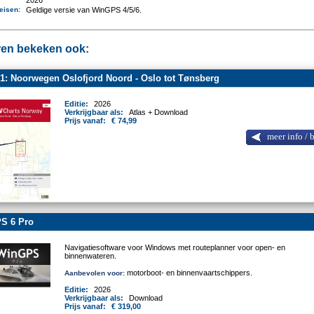
2026
eisen
:
Geldige versie van WinGPS 4/5/6.
en bekeken ook:
: Noorwegen Oslofjord Noord - Oslo tot Tønsberg
Editie:
2026
Verkrijgbaar als:
Atlas + Download
Prijs vanaf:
€ 74,99
meer info / 
S 6 Pro
Navigatiesoftware voor Windows met routeplanner voor open- en
binnenwateren.
motorboot- en binnenvaartschippers.
Aanbevolen voor:
Editie:
2026
Verkrijgbaar als:
Download
Prijs vanaf:
€ 319,00