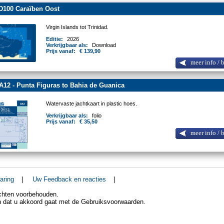
D100 Caraïben Oost
Virgin Islands tot Trinidad.
Editie:
2026
Verkrijgbaar als:
Download
Prijs vanaf:
€ 139,90
meer info / 
A12 - Punta Figuras to Bahia de Guanica
Watervaste jachtkaart in plastic hoes.
Verkrijgbaar als:
folio
Prijs vanaf:
€ 35,50
meer info / 
aring
|
Uw Feedback en reacties
|
echten voorbehouden.
an dat u akkoord gaat met de Gebruiksvoorwaarden.