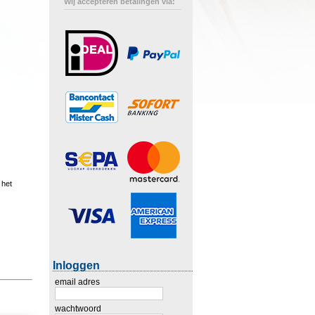
Wij accepteren betalingen via:
 het
Inloggen
email adres
wachtwoord