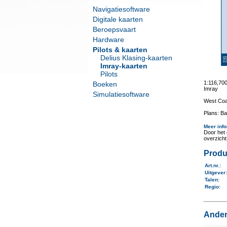
Navigatiesoftware
Digitale kaarten
Beroepsvaart
Hardware
Pilots & kaarten
Delius Klasing-kaarten
Imray-kaarten
Pilots
1:116,70
Boeken
Imray
Simulatiesoftware
West Coa
Plans: B
Meer info
Door het 
overzich
Produ
Art.nr.
:
Uitgever
Talen
:
Regio
:
Ander