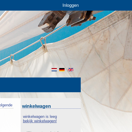
Inloggen
nl
de
en
olgende
winkelwagen
winkelwagen is leeg
bekijk winkelwagen!