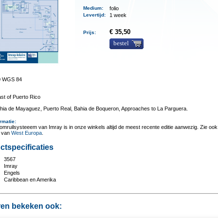
Medium
:
folio
Levertijd
:
1 week
€ 35,50
Prijs:
bestel
0 WGS 84
st of Puerto Rico
ahia de Mayaguez, Puerto Real, Bahia de Boqueron, Approaches to La Parguera.
rmatie
:
omruilsysteeem van Imray is in onze winkels altijd de meest recente editie aanwezig. Zie ook
t van
West Europa
.
ctspecificaties
3567
:
Imray
Engels
Caribbean en Amerika
en bekeken ook: