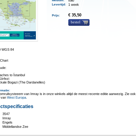
Medium
:
folio
Levertijd
:
1 week
€ 35,50
Prijs:
bestel
00 WGS 84
Chart
lude:
aches to Ístanbul
Körfezi
kale Bogazi (The Dardanelles)
rmatie
:
omruilsysteeem van Imray is in onze winkels altijd de meest recente editie aanwezig. Zie ook
t van
West Europa
.
ctspecificaties
3547
:
Imray
Engels
Middellandse Zee