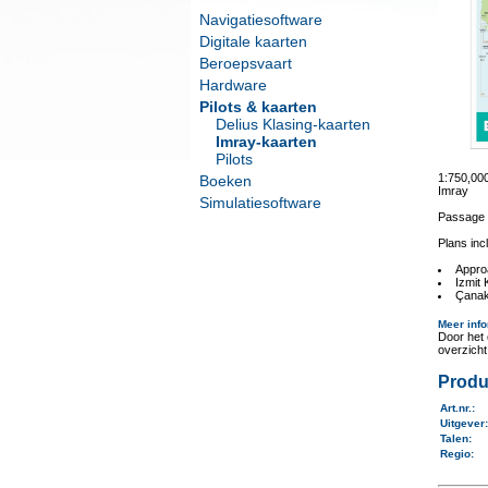
Navigatiesoftware
Digitale kaarten
Beroepsvaart
Hardware
Pilots & kaarten
Delius Klasing-kaarten
Imray-kaarten
Pilots
1:750,0
Boeken
Imray
Simulatiesoftware
Passage 
Plans inc
Appro
Izmit 
Çanak
Meer info
Door het 
overzich
Produ
Art.nr.
:
Uitgever
Talen
:
Regio
: