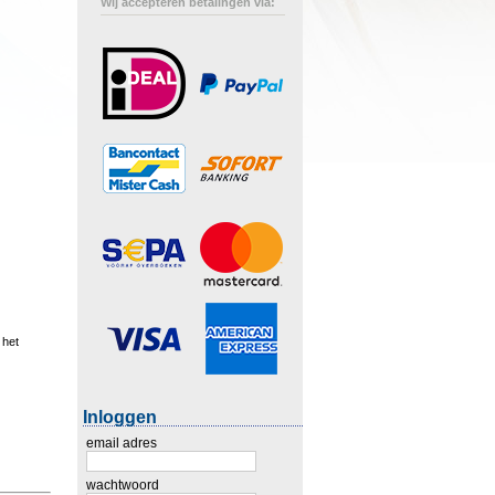
Wij accepteren betalingen via:
 het
Inloggen
email adres
wachtwoord