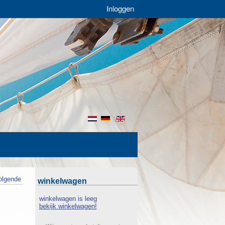
Inloggen
nl
de
en
olgende
winkelwagen
winkelwagen is leeg
bekijk winkelwagen!