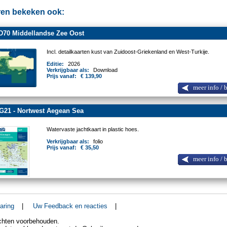
en bekeken ook:
D70 Middellandse Zee Oost
Incl. detailkaarten kust van Zuidoost-Griekenland en West-Turkije.
Editie:
2026
Verkrijgbaar als:
Download
Prijs vanaf:
€ 139,90
meer info / 
G21 - Nortwest Aegean Sea
Watervaste jachtkaart in plastic hoes.
Verkrijgbaar als:
folio
Prijs vanaf:
€ 35,50
meer info / 
aring
|
Uw Feedback en reacties
|
echten voorbehouden.