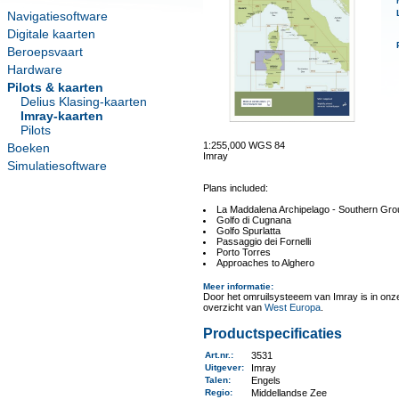
Navigatiesoftware
Digitale kaarten
Beroepsvaart
Hardware
Pilots & kaarten
Delius Klasing-kaarten
Imray-kaarten
Pilots
1:255,000 WGS 84
Boeken
Imray
Simulatiesoftware
Plans included:
La Maddalena Archipelago - Southern Gro
Golfo di Cugnana
Golfo Spurlatta
Passaggio dei Fornelli
Porto Torres
Approaches to Alghero
Meer informatie
:
Door het omruilsysteeem van Imray is in onze 
overzicht van
West Europa
.
Productspecificaties
Art.nr.
:
3531
Uitgever
:
Imray
Talen
:
Engels
Regio
:
Middellandse Zee