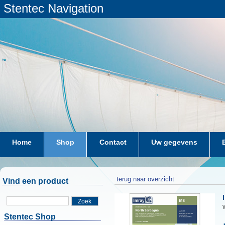
Stentec Navigation
Home
Shop
Contact
Uw gegevens
terug naar overzicht
Vind een product
Zoek
W
Stentec Shop