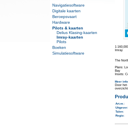
Navigatiesoftware
Digitale kaarten
Beroepsvaart
Hardware
Pilots & kaarten
Delius Klasing-kaarten
Imray-kaarten
Pilots
1:160,0
Boeken
Imray
Simulatiesoftware
The Nort
Plans: Lo
Bay
Insets: C
Meer info
Door het 
overzich
Produ
Art.nr.
:
Uitgever
Talen
:
Regio
: