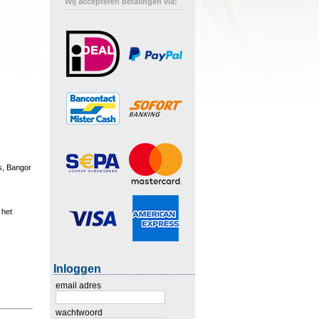
Wij accepteren betalingen via:
us, Bangor
 het
Inloggen
email adres
wachtwoord