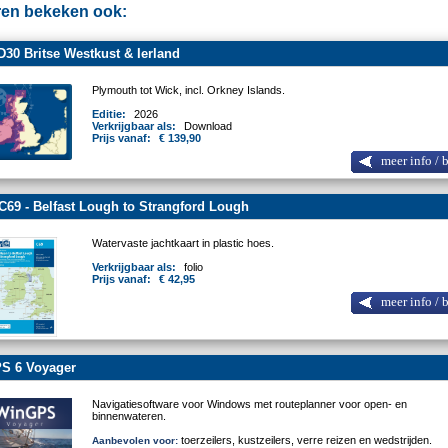
en bekeken ook:
30 Britse Westkust & Ierland
Plymouth tot Wick, incl. Orkney Islands.
Editie:
2026
Verkrijgbaar als:
Download
Prijs vanaf:
€ 139,90
meer info / 
C69 - Belfast Lough to Strangford Lough
Watervaste jachtkaart in plastic hoes.
Verkrijgbaar als:
folio
Prijs vanaf:
€ 42,95
meer info / 
S 6 Voyager
Navigatiesoftware voor Windows met routeplanner voor open- en
binnenwateren.
toerzeilers, kustzeilers, verre reizen en wedstrijden.
Aanbevolen voor: