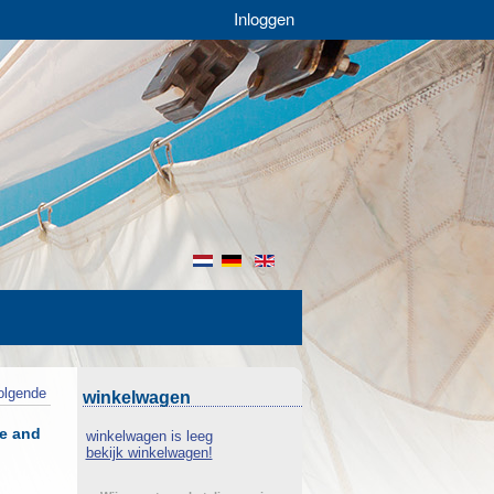
Inloggen
nl
de
en
olgende
winkelwagen
le and
winkelwagen is leeg
bekijk winkelwagen!