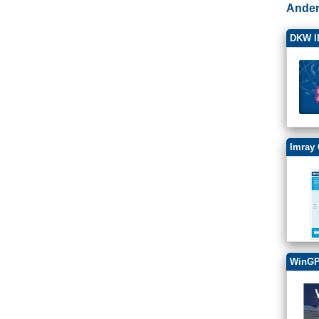
Ander
DKW ID
Imray 
WinGP