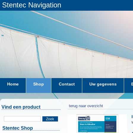
Stentec Navigation
Home
Shop
Contact
Uw gegevens
terug naar overzicht
Vind een product
Zoek
W
Stentec Shop