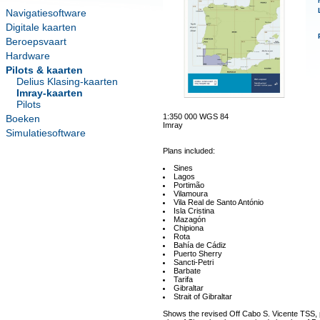
Navigatiesoftware
Digitale kaarten
Beroepsvaart
Hardware
Pilots & kaarten
Delius Klasing-kaarten
Imray-kaarten
Pilots
1:350 000 WGS 84
Boeken
Imray
Simulatiesoftware
Plans included:
Sines
Lagos
Portimão
Vilamoura
Vila Real de Santo António
Isla Cristina
Mazagón
Chipiona
Rota
Bahía de Cádiz
Puerto Sherry
Sancti-Petri
Barbate
Tarifa
Gibraltar
Strait of Gibraltar
Shows the revised Off Cabo S. Vicente TSS, 