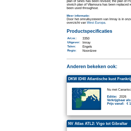
plan of Sines has been revised; the plan of
sketch plan of Vilamoura has been replaced wi
been used throughout.
Meer informatie
:
Door het omruilsysteeem van Imray is in onze 
overzicht van
West Europa
.
Productspecificaties
Art.nr.
:
3350
Uitgever
:
Imray
Talen
:
Engels
Regio
:
Noordzee
Anderen bekeken ook:
DKW ID40 Atlantische kust Frankrijk
Nu met Canarisc
Editie:
2026
Verkrijgbaar als
Prijs vanaf:
€ 
NV Atlas ATL2: Vigo tot Gibraltar