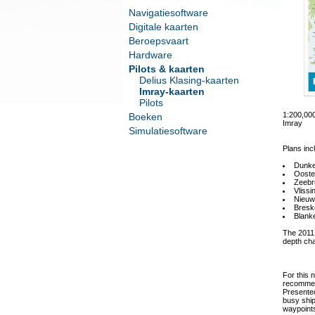
Navigatiesoftware
Digitale kaarten
Beroepsvaart
Hardware
Pilots & kaarten
Delius Klasing-kaarten
Imray-kaarten
Pilots
1:200,0
Boeken
Imray
Simulatiesoftware
Plans inc
Dunke
Ooste
Zeebr
Vlissi
Nieuw
Bresk
Blank
The 2011 
depth cha
For this 
recommend
Presented
busy ship
waypoints