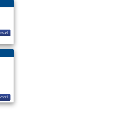
bestel
bestel