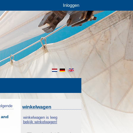
Inloggen
nl
de
en
olgende
winkelwagen
d and
winkelwagen is leeg
bekijk winkelwagen!