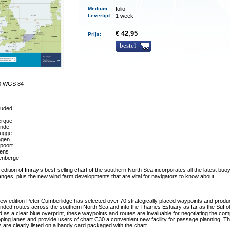
Medium
:
folio
Levertijd
:
1 week
€ 42,95
Prijs:
bestel
00 WGS 84
luded:
rque
nde
ugge
ngen
poort
ens
enberge
edition of Imray’s best-selling chart of the southern North Sea incorporates all the latest bu
nges, plus the new wind farm developments that are vital for navigators to know about.
new edition Peter Cumberlidge has selected over 70 strategically placed waypoints and prod
ed routes across the southern North Sea and into the Thames Estuary as far as the Suffol
 as a clear blue overprint, these waypoints and routes are invaluable for negotiating the com
ping lanes and provide users of chart C30 a convenient new facility for passage planning. T
 are clearly listed on a handy card packaged with the chart.