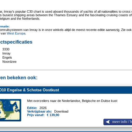
r, Imray’s popular C30 chart is used aboard thousands of yachts of all nationalities to cross 
’s busiest shipping areas between the Thames Estuary and the fascinating cruising coasts of
Belgium and the Netherlands.
rmatie
:
omruilsysteeem van Imray is in onze winkels altijd de meest recente editie aanwezig. Zie ook
t van
West Europa
.
ctspecificaties
3330
:
Imray
Engels
Noordzee
en bekeken ook:
D10 Engelse & Schotse Oostkust
Met overzeilers naar de Nederlandse, Belgische en Duitse kust
Editie:
2026
Verkrijgbaar als:
Download
Prijs vanaf:
€ 139,90
meer info / 