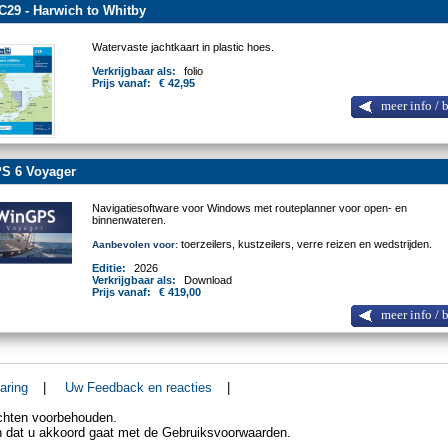
C29 - Harwich to Whitby
Watervaste jachtkaart in plastic hoes.
Verkrijgbaar als:
folio
Prijs vanaf:
€ 42,95
meer info / 
S 6 Voyager
Navigatiesoftware voor Windows met routeplanner voor open- en
binnenwateren.
toerzeilers, kustzeilers, verre reizen en wedstrijden.
Aanbevolen voor:
Editie:
2026
Verkrijgbaar als:
Download
Prijs vanaf:
€ 419,00
meer info / 
aring
|
Uw Feedback en reacties
|
echten voorbehouden.
an dat u akkoord gaat met de Gebruiksvoorwaarden.