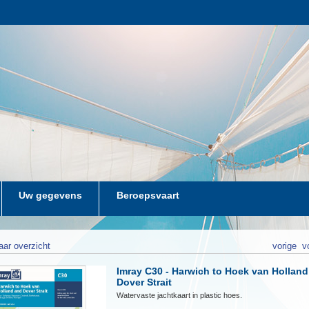
Uw gegevens
Beroepsvaart
aar overzicht
vorige
v
Imray C30 - Harwich to Hoek van Hollan
Dover Strait
Watervaste jachtkaart in plastic hoes.