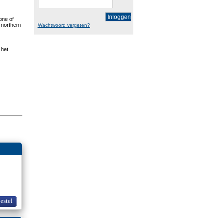
Inloggen
one of
 northern
Wachtwoord vergeten?
 het
bestel