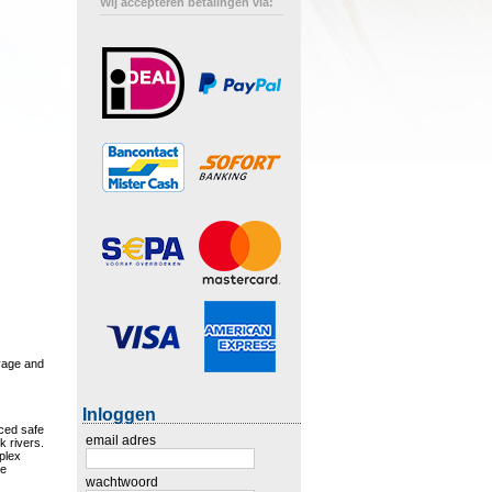
Wij accepteren betalingen via:
oyage and
Inloggen
uced safe
email adres
k rivers.
plex
he
wachtwoord