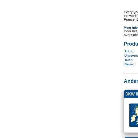
Every yea
the world
France, 
Meer info
Door het 
overzich
Produ
Art.nr.
:
Uitgever
Talen
:
Regio
:
Ander
DKW I