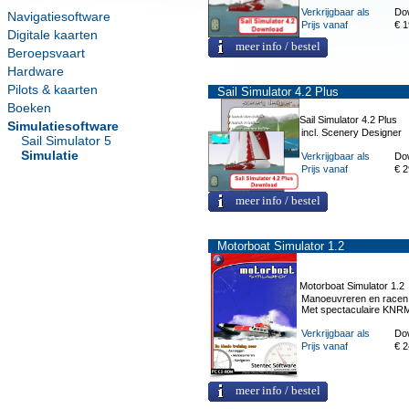
Verkrijgbaar als
Do
Navigatiesoftware
Prijs vanaf
€ 1
Digitale kaarten
meer info / bestel
Beroepsvaart
Hardware
Pilots & kaarten
Sail Simulator 4.2 Plus
Boeken
Sail Simulator 4.2 Plus
Simulatiesoftware
incl. Scenery Designer
Sail Simulator 5
Simulatie
Verkrijgbaar als
Do
Prijs vanaf
€ 2
meer info / bestel
Motorboat Simulator 1.2
Motorboat Simulator 1.2
Manoeuvreren en racen 
Met spectaculaire KNRM
Verkrijgbaar als
Do
Prijs vanaf
€ 2
meer info / bestel