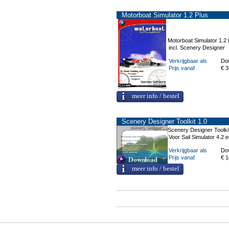
Motorboat Simulator 1.2 Plus
Motorboat Simulator 1.2 
incl. Scenery Designer
Verkrijgbaar als
Do
Prijs vanaf
€ 3
meer info / bestel
Scenery Designer Toolkit 1.0
Scenery Designer Toolkit
Voor Sail Simulator 4.2 
Verkrijgbaar als
Do
Prijs vanaf
€ 1
meer info / bestel