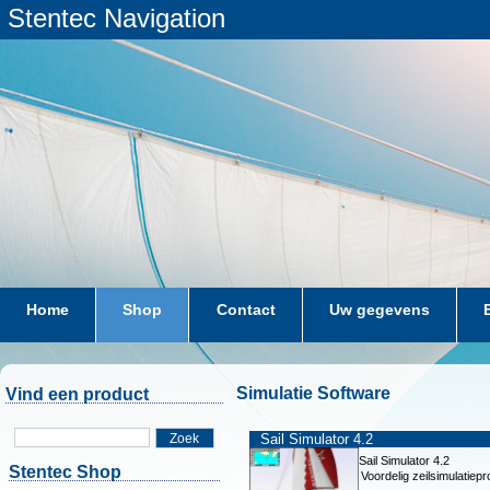
Stentec Navigation
Home
Shop
Contact
Uw gegevens
Simulatie Software
Vind een product
Zoek
Sail Simulator 4.2
Sail Simulator 4.2
Stentec Shop
Voordelig zeilsimulatie