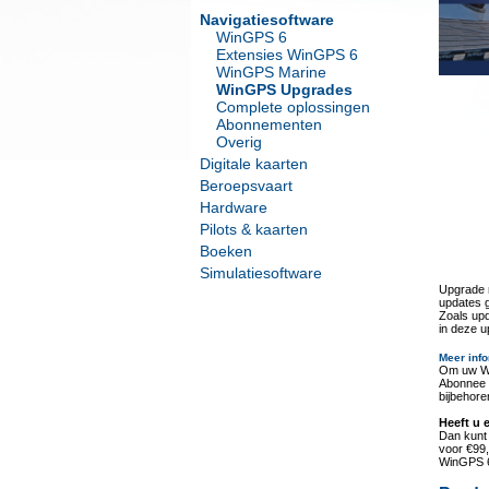
Navigatiesoftware
WinGPS 6
Extensies WinGPS 6
WinGPS Marine
WinGPS Upgrades
Complete oplossingen
Abonnementen
Overig
Digitale kaarten
Beroepsvaart
Hardware
Pilots & kaarten
Boeken
Simulatiesoftware
Upgrade n
updates 
Zoals upd
in deze 
Meer info
Om uw Wi
Abonnee 
bijbehore
Heeft u 
Dan kunt
voor €99,
WinGPS 6,