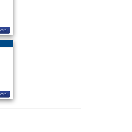
bestel
bestel