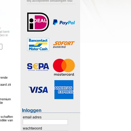
Wij accepteren betalingen via:
w
gd bent
den in
orende
aard zit
 Premium
 de
Inloggen
 schaffen
email adres
ditie van
wachtwoord