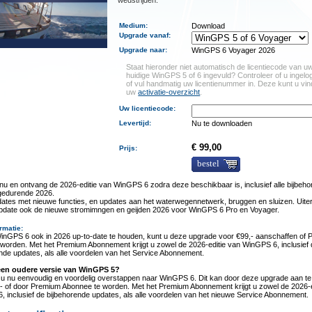
wedstrijden.
Medium
:
Download
Upgrade vanaf
:
Upgrade naar
:
WinGPS 6 Voyager 2026
Staat hieronder niet automatisch de licentiecode van u
huidige WinGPS 5 of 6 ingevuld? Controleer of u ingelo
of vul handmatig uw licentienummer in. Deze kunt u vin
uw
activatie-overzicht
.
Uw licentiecode:
Levertijd
:
Nu te downloaden
€ 99,00
Prijs:
bestel
u en ontvang de 2026-editie van WinGPS 6 zodra deze beschikbaar is, inclusief alle bijbeh
gedurende 2026.
ates met nieuwe functies, en updates aan het waterwegennetwerk, bruggen en sluizen. Uiter
update ook de nieuwe stromimngen en geijden 2026 voor WinGPS 6 Pro en Voyager.
rmatie
:
nGPS 6 ook in 2026 up-to-date te houden, kunt u deze upgrade voor €99,- aanschaffen of
worden. Met het Premium Abonnement krijgt u zowel de 2026-editie van WinGPS 6, inclusief
nde updates, als alle voordelen van het Service Abonnement.
een oudere versie van WinGPS 5?
 u nu eenvoudig en voordelig overstappen naar WinGPS 6. Dit kan door deze upgrade aan te
- of door Premium Abonnee te worden. Met het Premium Abonnement krijgt u zowel de 2026-e
 inclusief de bijbehorende updates, als alle voordelen van het nieuwe Service Abonnement.