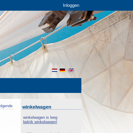
Inloggen
nl
de
en
olgende
winkelwagen
winkelwagen is leeg
bekijk winkelwagen!