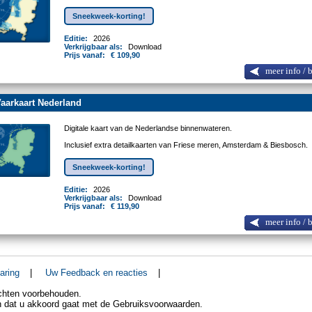
Sneekweek-korting!
Editie:
2026
Verkrijgbaar als:
Download
Prijs vanaf:
€ 109,90
meer info / 
aarkaart Nederland
Digitale kaart van de Nederlandse binnenwateren.
Inclusief extra detailkaarten van Friese meren, Amsterdam & Biesbosch.
Sneekweek-korting!
Editie:
2026
Verkrijgbaar als:
Download
Prijs vanaf:
€ 119,90
meer info / 
aring
|
Uw Feedback en reacties
|
echten voorbehouden.
an dat u akkoord gaat met de Gebruiksvoorwaarden.