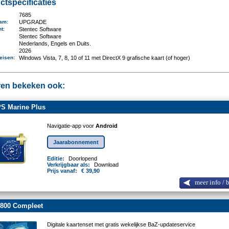
ctspecificaties
7685
aam
:
UPGRADE
nt
:
Stentec Software
:
Stentec Software
Nederlands, Engels en Duits.
2026
eisen
:
Windows Vista, 7, 8, 10 of 11 met DirectX 9 grafische kaart (of hoger)
en bekeken ook:
S Marine Plus
Navigatie-app voor
Android
Jaarabonnement
Editie:
Doorlopend
Verkrijgbaar als:
Download
Prijs vanaf:
€ 39,90
meer info / 
800 Compleet
Digitale kaartenset met gratis wekelijkse BaZ-updateservice