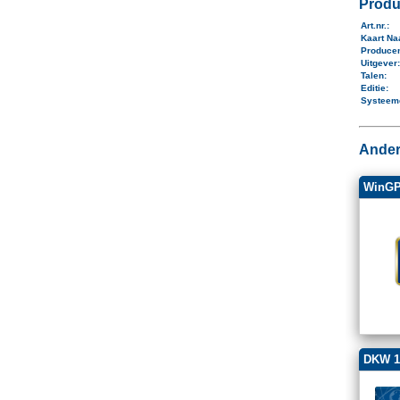
Produ
Art.nr.
:
Kaart N
Produce
Uitgever
Talen
:
Editie:
Systeem
Ander
WinGP
DKW 1