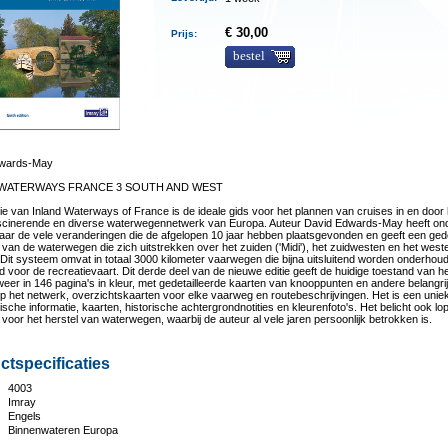
€ 30,00
Prijs:
bestel
dwards-May
 WATERWAYS FRANCE 3 SOUTH AND WEST
ie van Inland Waterways of France is de ideale gids voor het plannen van cruises in en door 
scinerende en diverse waterwegennetwerk van Europa. Auteur David Edwards-May heeft o
ar de vele veranderingen die de afgelopen 10 jaar hebben plaatsgevonden en geeft een gede
 van de waterwegen die zich uitstrekken over het zuiden ('Midi'), het zuidwesten en het west
.Dit systeem omvat in totaal 3000 kilometer vaarwegen die bijna uitsluitend worden onderhou
d voor de recreatievaart. Dit derde deel van de nieuwe editie geeft de huidige toestand van h
eer in 146 pagina's in kleur, met gedetailleerde kaarten van knooppunten en andere belangri
op het netwerk, overzichtskaarten voor elke vaarweg en routebeschrijvingen. Het is een unie
ische informatie, kaarten, historische achtergrondnotities en kleurenfoto's. Het belicht ook l
 voor het herstel van waterwegen, waarbij de auteur al vele jaren persoonlijk betrokken is.
ctspecificaties
4003
:
Imray
Engels
Binnenwateren Europa