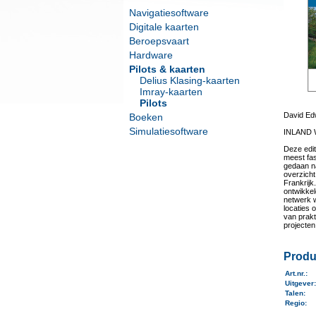
Navigatiesoftware
Digitale kaarten
Beroepsvaart
Hardware
Pilots & kaarten
Delius Klasing-kaarten
Imray-kaarten
Pilots
David E
Boeken
Simulatiesoftware
INLAND
Deze edit
meest fa
gedaan na
overzicht
Frankrijk
ontwikkel
netwerk w
locaties 
van prakt
projecten
Produ
Art.nr.
:
Uitgever
Talen
:
Regio
: