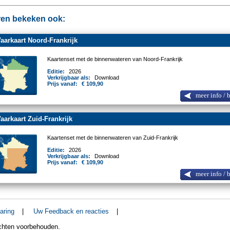
en bekeken ook:
arkaart Noord-Frankrijk
Kaartenset met de binnenwateren van Noord-Frankrijk
Editie:
2026
Verkrijgbaar als:
Download
Prijs vanaf:
€ 109,90
meer info / 
arkaart Zuid-Frankrijk
Kaartenset met de binnenwateren van Zuid-Frankrijk
Editie:
2026
Verkrijgbaar als:
Download
Prijs vanaf:
€ 109,90
meer info / 
aring
|
Uw Feedback en reacties
|
echten voorbehouden.