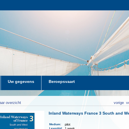
Uw gegevens
Beroepsvaart
aar overzicht
vorige
v
Inland Waterways France 3 South and W
Medium
:
pilot
Levertijd
:
1 week