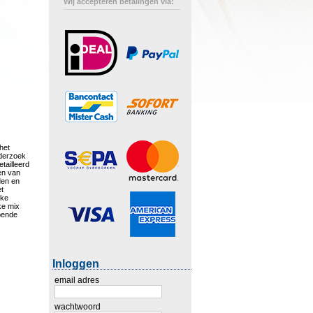
Wij accepteren betalingen via:
het
nderzoek
tailleerd
en van
den en
et
jke
ke mix
opende
Inloggen
email adres
wachtwoord