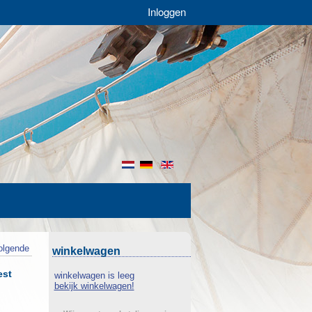
Inloggen
nl
de
en
olgende
winkelwagen
est
winkelwagen is leeg
bekijk winkelwagen!