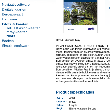
Navigatiesoftware
Digitale kaarten
Beroepsvaart
Hardware
Pilots & kaarten
Delius Klasing-kaarten
Imray-kaarten
Pilots
David Edwards-May
Boeken
Simulatiesoftware
INLAND WATERWAYS FRANCE 1 NORTH 
Deze editie van Inland Waterways of France is
meest fascinerende en diverse waterwegenne
formaat, opgesplitst in drie delen.Auteur Dav
waterwegen die zich uitstrekken van het Kanaa
Bourgondië. Dit systeem omvat in totaal 2700 k
omvat het nieuwe Seine-Nord Europa-kanaal, d
recreatief gebruik groeit samen met het com
Bourgondië en Midden-Frankrijk zijn op zichz
nieuwe editie geeft de huidige toestand van he
kaarten van knooppunten en andere belangrij
en routebeschrijvingen. Het is een unieke mix
achtergrondnotities en kleurenfoto's.
Productspecificaties
Art.nr.
:
4001
Uitgever
:
Imray
Talen
:
Engels
Regio
:
Binnenwateren Europa