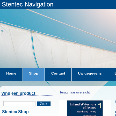
Stentec Navigation
Home
Shop
Contact
Uw gegevens
terug naar overzicht
Vind een product
Zoek
Stentec Shop