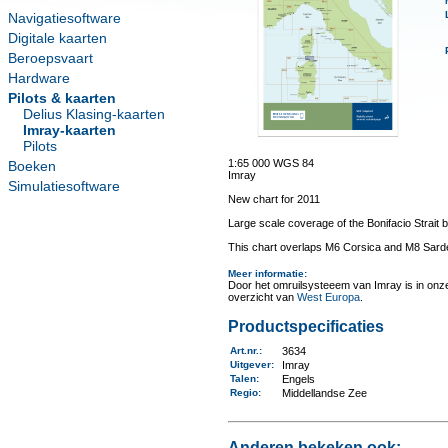
Navigatiesoftware
Digitale kaarten
Beroepsvaart
Hardware
Pilots & kaarten
Delius Klasing-kaarten
Imray-kaarten
Pilots
1:65 000 WGS 84
Boeken
Imray
Simulatiesoftware
New chart for 2011
Large scale coverage of the Bonifacio Strait 
This chart overlaps M6 Corsica and M8 Sard
Meer informatie
:
Door het omruilsysteeem van Imray is in onze 
overzicht van
West Europa
.
Productspecificaties
Art.nr.
:
3634
Uitgever
:
Imray
Talen
:
Engels
Regio
:
Middellandse Zee
Anderen bekeken ook: