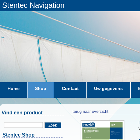
Stentec Navigation
Home
Shop
Contact
Uw gegevens
terug naar overzicht
Vind een product
Zoek
W
Stentec Shop