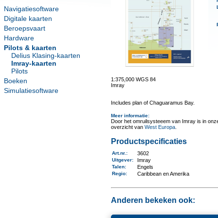
Navigatiesoftware
Digitale kaarten
Beroepsvaart
Hardware
Pilots & kaarten
Delius Klasing-kaarten
Imray-kaarten
Pilots
1:375,000 WGS 84
Boeken
Imray
Simulatiesoftware
Includes plan of Chaguaramus Bay.
Meer informatie
:
Door het omruilsysteeem van Imray is in onze 
overzicht van
West Europa
.
Productspecificaties
Art.nr.
:
3602
Uitgever
:
Imray
Talen
:
Engels
Regio
:
Caribbean en Amerika
Anderen bekeken ook: