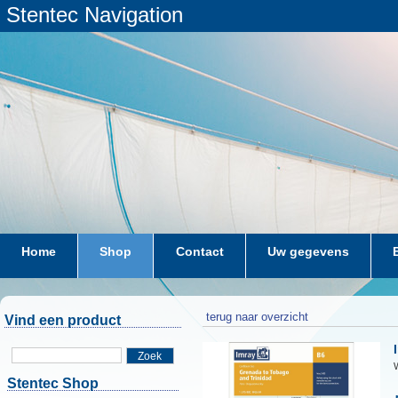
Stentec Navigation
Home
Shop
Contact
Uw gegevens
terug naar overzicht
Vind een product
Zoek
W
Stentec Shop